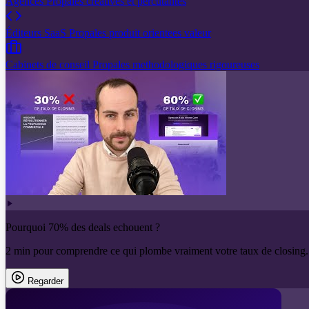
Agences
Propales creatives et percutantes
Éditeurs SaaS
Propales produit orientees valeur
Cabinets de conseil
Propales methodologiques rigoureuses
Pourquoi 70% des deals echouent ?
2 min pour comprendre ce qui plombe vraiment votre taux de closing.
Regarder