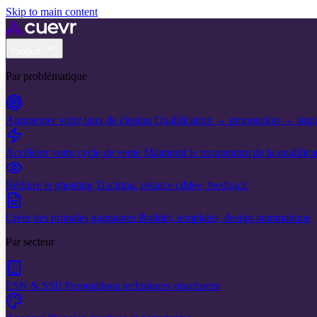
Skip to main content
Produit
Par problématique
Augmenter votre taux de closing
Qualification → proposition → sign
Accélérer votre cycle de vente
Maintenir le momentum de la qualificat
Réduire le ghosting
Tracking, relance ciblee, feedback
Créer des propales gagnantes
Builder, templates, design automatique
Par secteur
ESN & SSII
Propositions techniques structurees