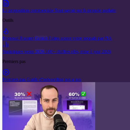
La proposition commerciale
Tout savoir sur la propale parfaite
Outils
Proposal Roaster
Gratuit
Faites scorer votre propale par l'IA
Statistiques vente
2026
100+ chiffres clés, mise à jour 2026
Premiers pas
Premiers pas
Guide d'onboarding pas a pas