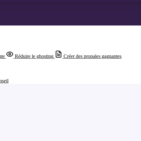
nte
Réduire le ghosting
Créer des propales gagnantes
nseil