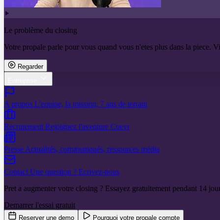
Le problème du closing
Votre propale parle pour vous quand vous n'etes plus dans la piece. V
Regarder
Entreprise
A propos
L'equipe, la mission, 7 ans de terrain
Recrutement
Rejoignez l'aventure Cuevr
Presse
Actualités, communiqués, ressources média
Contact
Une question ? Ecrivez-nous
Pret a augmenter votre closing ? Essayez gratuitement pendant 14 jour
Demarrer l'essai gratuit
Reserver une demo
Pourquoi votre propale compte