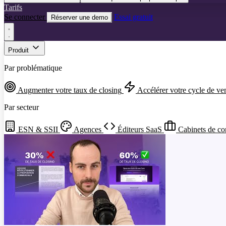
Tarifs
Se connecter
Essai gratuit
Réserver une demo
Produit
Par problématique
Augmenter votre taux de closing
Accélérer votre cycle de ve
Par secteur
ESN & SSII
Agences
Éditeurs SaaS
Cabinets de co