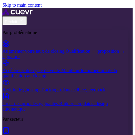
Skip to main content
Produit
Par problématique
Augmenter votre taux de closing
Qualification → proposition →
signature
Accélérer votre cycle de vente
Maintenir le momentum de la
qualification au closing
Réduire le ghosting
Tracking, relance ciblee, feedback
Créer des propales gagnantes
Builder, templates, design
automatique
Par secteur