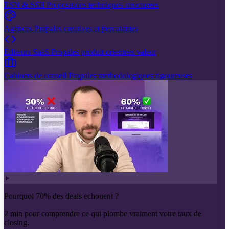
ESN & SSII
Propositions techniques structurees
Agences
Propales creatives et percutantes
Éditeurs SaaS
Propales produit orientees valeur
Cabinets de conseil
Propales methodologiques rigoureuses
Pourquoi 70% des deals echouent ?
2 min pour comprendre ce qui plombe vraiment votre taux de
closing.