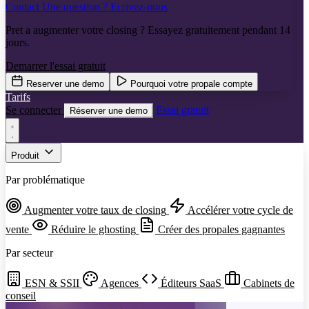
Contact
Une question ? Ecrivez-nous
Pret a augmenter votre closing ? Essayez gratuitement pendant 14
jours.
Demarrer l'essai gratuit
Reserver une demo
Pourquoi votre propale compte
Tarifs
Se connecter
Essai gratuit
Réserver une demo
Produit
Par problématique
Augmenter votre taux de closing
Accélérer votre cycle de
vente
Réduire le ghosting
Créer des propales gagnantes
Par secteur
ESN & SSII
Agences
Éditeurs SaaS
Cabinets de
conseil