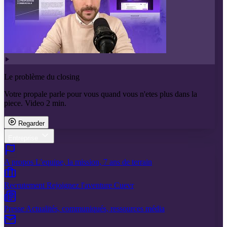
Le problème du closing
Votre propale parle pour vous quand vous n'etes plus dans la
piece. Video 2 min.
Regarder
Entreprise
A propos
L'equipe, la mission, 7 ans de terrain
Recrutement
Rejoignez l'aventure Cuevr
Presse
Actualités, communiqués, ressources média