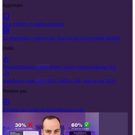
Apprendre
Blog
Articles et guides pratiques
La proposition commerciale
Tout savoir sur la propale parfaite
Outils
Proposal Roaster
Gratuit
Faites scorer votre propale par l'IA
Statistiques vente
2026
100+ chiffres clés, mise à jour 2026
Premiers pas
Premiers pas
Guide d'onboarding pas a pas