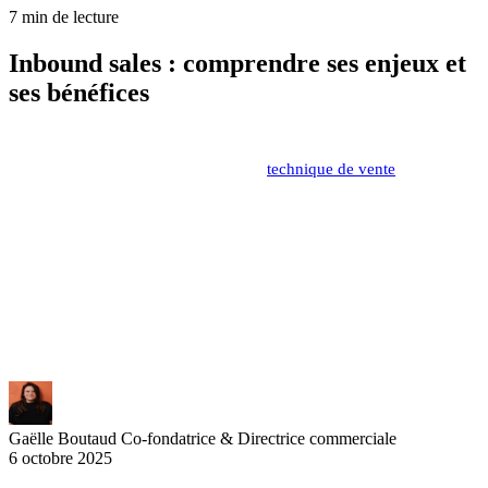
7 min de lecture
Inbound sales : comprendre ses enjeux et
ses bénéfices
La vente inbound révolutionne les pratiques commerciales avec une
approche centrée sur l'acheteur. Cette
technique de vente
moderne
transforme la relation client en mettant l'accent sur
l'accompagnement personnalisé tout au long du parcours d'achat.
Les commerciaux deviennent de véritables conseillers, créant une
expérience d'achat sur-mesure grâce à une compréhension
approfondie des besoins de chaque prospect. Une stratégie qui
s'adapte aux entreprises de toutes tailles et génère des résultats
durables.
Gaëlle Boutaud
Co-fondatrice & Directrice commerciale
6 octobre 2025