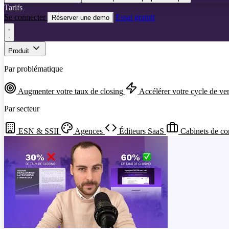
Tarifs
Se connecter
Essai gratuit
Réserver une demo
Produit
Par problématique
Augmenter votre taux de closing
Accélérer votre cycle de ve
Par secteur
ESN & SSII
Agences
Éditeurs SaaS
Cabinets de co