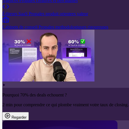
Agences
Propales creatives et percutantes
Éditeurs SaaS
Propales produit orientees valeur
Cabinets de conseil
Propales methodologiques rigoureuses
Pourquoi 70% des deals echouent ?
2 min pour comprendre ce qui plombe vraiment votre taux de closing.
Regarder