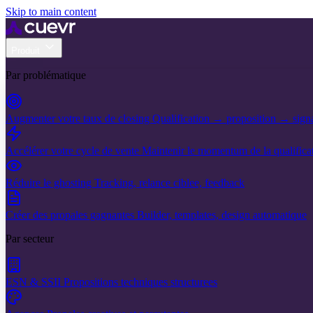
Skip to main content
Produit
Par problématique
Augmenter votre taux de closing
Qualification → proposition → sign
Accélérer votre cycle de vente
Maintenir le momentum de la qualificat
Réduire le ghosting
Tracking, relance ciblee, feedback
Créer des propales gagnantes
Builder, templates, design automatique
Par secteur
ESN & SSII
Propositions techniques structurees