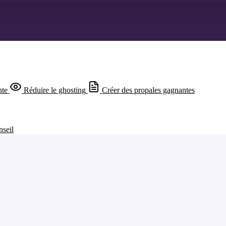
nte
Réduire le ghosting
Créer des propales gagnantes
nseil