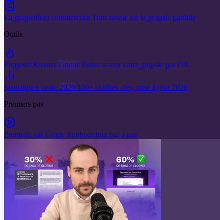
La proposition commerciale
Tout savoir sur la propale parfaite
Outils
Proposal Roaster
Gratuit
Faites scorer votre propale par l'IA
Statistiques vente
2026
100+ chiffres clés, mise à jour 2026
Premiers pas
Premiers pas
Guide d'onboarding pas a pas