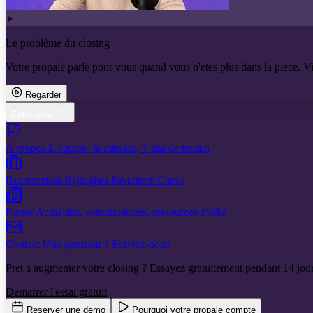
Le problème du closing
Votre propale parle pour vous quand vous n'etes plus dans la piece. V
Regarder
Entreprise
A propos
L'equipe, la mission, 7 ans de terrain
Recrutement
Rejoignez l'aventure Cuevr
Presse
Actualités, communiqués, ressources média
Contact
Une question ? Ecrivez-nous
Pret a augmenter votre closing ? Essayez gratuitement pendant 14 jour
Demarrer l'essai gratuit
Reserver une demo
Pourquoi votre propale compte