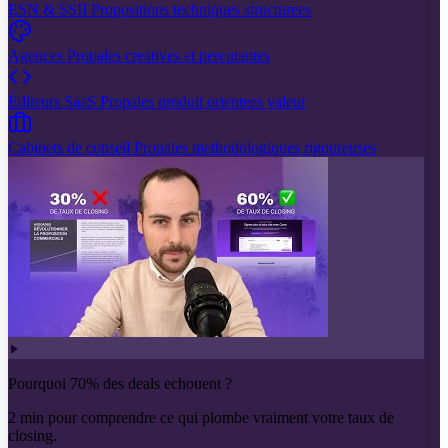
ESN & SSII
Propositions techniques structurees
Agences
Propales creatives et percutantes
Éditeurs SaaS
Propales produit orientees valeur
Cabinets de conseil
Propales methodologiques rigoureuses
Pourquoi 70% des deals echouent ?
2 min pour comprendre ce qui plombe vraiment votre taux de
closing.