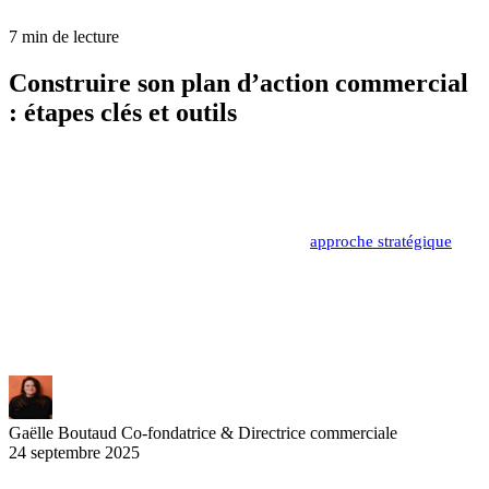
7 min de lecture
Construire son plan d’action commercial
: étapes clés et outils
La réussite commerciale en 2025 repose sur un plan d'action
commercial structuré et adapté aux nouvelles réalités du marché.
Face à la transformation digitale et aux attentes croissantes des
clients, les entreprises doivent repenser leur
approche stratégique
. Ce
guide pratique vous accompagne dans la création d'un PAC
performant, de la définition des objectifs jusqu'au déploiement
opérationnel. Découvrez les méthodes éprouvées pour maximiser
vos résultats commerciaux.
Gaëlle Boutaud
Co-fondatrice & Directrice commerciale
24 septembre 2025