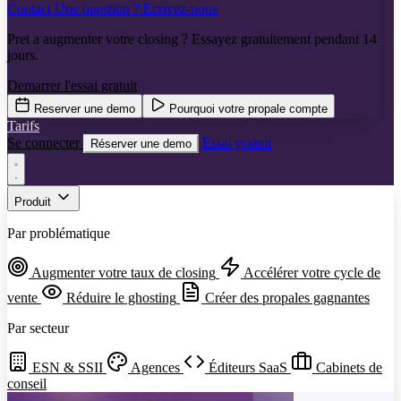
Contact
Une question ? Ecrivez-nous
Pret a augmenter votre closing ? Essayez gratuitement pendant 14
jours.
Demarrer l'essai gratuit
Reserver une demo
Pourquoi votre propale compte
Tarifs
Se connecter
Essai gratuit
Réserver une demo
Produit
Par problématique
Augmenter votre taux de closing
Accélérer votre cycle de
vente
Réduire le ghosting
Créer des propales gagnantes
Par secteur
ESN & SSII
Agences
Éditeurs SaaS
Cabinets de
conseil