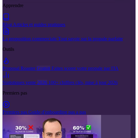
Apprendre
Blog
Articles et guides pratiques
La proposition commerciale
Tout savoir sur la propale parfaite
Outils
Proposal Roaster
Gratuit
Faites scorer votre propale par l'IA
Statistiques vente
2026
100+ chiffres clés, mise à jour 2026
Premiers pas
Premiers pas
Guide d'onboarding pas a pas