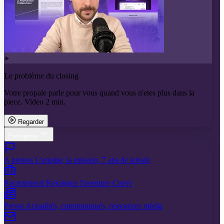
Le problème du closing
Votre propale parle pour vous quand vous n'etes plus dans la
piece. Video 2 min.
Regarder
Entreprise
A propos
L'equipe, la mission, 7 ans de terrain
Recrutement
Rejoignez l'aventure Cuevr
Presse
Actualités, communiqués, ressources média