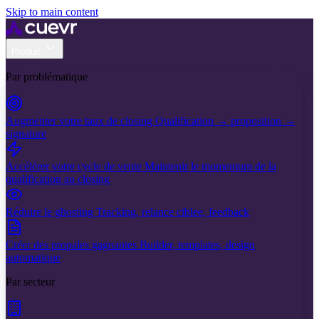
Skip to main content
Produit
Par problématique
Augmenter votre taux de closing
Qualification → proposition →
signature
Accélérer votre cycle de vente
Maintenir le momentum de la
qualification au closing
Réduire le ghosting
Tracking, relance ciblee, feedback
Créer des propales gagnantes
Builder, templates, design
automatique
Par secteur