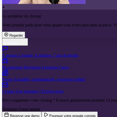
Le problème du closing
Votre propale parle pour vous quand vous n'etes plus dans la piece. V
Regarder
Entreprise
A propos
L'equipe, la mission, 7 ans de terrain
Recrutement
Rejoignez l'aventure Cuevr
Presse
Actualités, communiqués, ressources média
Contact
Une question ? Ecrivez-nous
Pret a augmenter votre closing ? Essayez gratuitement pendant 14 jour
Demarrer l'essai gratuit
Reserver une demo
Pourquoi votre propale compte