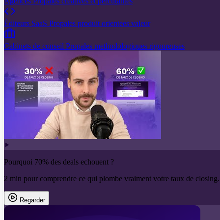
Agences
Propales creatives et percutantes
Éditeurs SaaS
Propales produit orientees valeur
Cabinets de conseil
Propales methodologiques rigoureuses
Pourquoi 70% des deals echouent ?
2 min pour comprendre ce qui plombe vraiment votre taux de closing.
Regarder