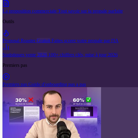
La proposition commerciale
Tout savoir sur la propale parfaite
Outils
Proposal Roaster
Gratuit
Faites scorer votre propale par l'IA
Statistiques vente
2026
100+ chiffres clés, mise à jour 2026
Premiers pas
Premiers pas
Guide d'onboarding pas a pas