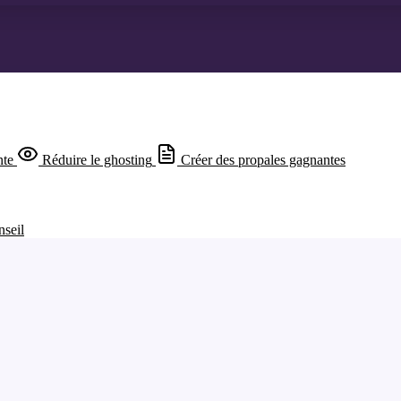
nte
Réduire le ghosting
Créer des propales gagnantes
nseil