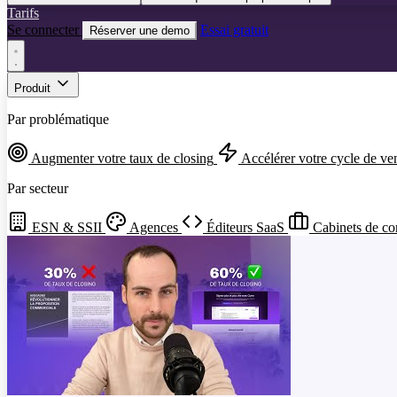
Tarifs
Se connecter
Essai gratuit
Réserver une demo
Produit
Par problématique
Augmenter votre taux de closing
Accélérer votre cycle de ve
Par secteur
ESN & SSII
Agences
Éditeurs SaaS
Cabinets de co