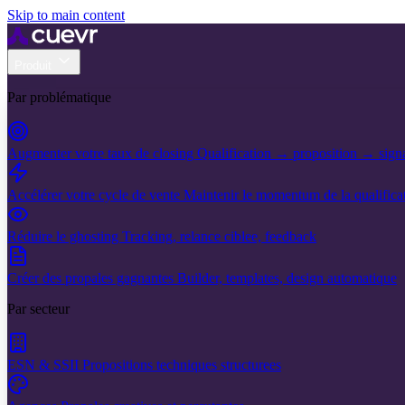
Skip to main content
Produit
Par problématique
Augmenter votre taux de closing
Qualification → proposition → sign
Accélérer votre cycle de vente
Maintenir le momentum de la qualificat
Réduire le ghosting
Tracking, relance ciblee, feedback
Créer des propales gagnantes
Builder, templates, design automatique
Par secteur
ESN & SSII
Propositions techniques structurees