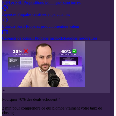
ESN & SSII
Propositions techniques structurees
Agences
Propales creatives et percutantes
Éditeurs SaaS
Propales produit orientees valeur
Cabinets de conseil
Propales methodologiques rigoureuses
Pourquoi 70% des deals echouent ?
2 min pour comprendre ce qui plombe vraiment votre taux de
closing.