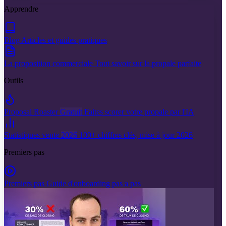
Apprendre
Blog
Articles et guides pratiques
La proposition commerciale
Tout savoir sur la propale parfaite
Outils
Proposal Roaster
Gratuit
Faites scorer votre propale par l'IA
Statistiques vente
2026
100+ chiffres clés, mise à jour 2026
Premiers pas
Premiers pas
Guide d'onboarding pas a pas