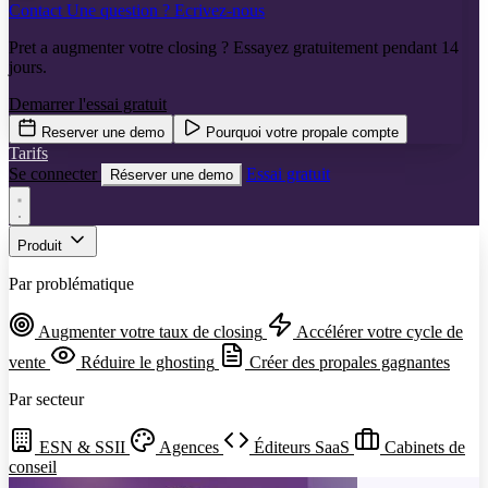
Contact
Une question ? Ecrivez-nous
Pret a augmenter votre closing ? Essayez gratuitement pendant 14
jours.
Demarrer l'essai gratuit
Reserver une demo
Pourquoi votre propale compte
Tarifs
Se connecter
Essai gratuit
Réserver une demo
Produit
Par problématique
Augmenter votre taux de closing
Accélérer votre cycle de
vente
Réduire le ghosting
Créer des propales gagnantes
Par secteur
ESN & SSII
Agences
Éditeurs SaaS
Cabinets de
conseil