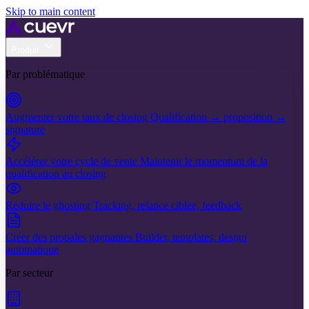
Skip to main content
Produit
Par problématique
Augmenter votre taux de closing
Qualification → proposition →
signature
Accélérer votre cycle de vente
Maintenir le momentum de la
qualification au closing
Réduire le ghosting
Tracking, relance ciblee, feedback
Créer des propales gagnantes
Builder, templates, design
automatique
Par secteur