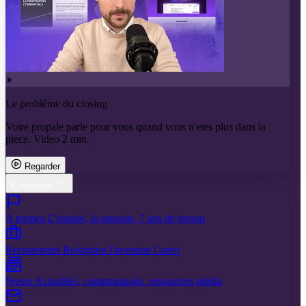
Le problème du closing
Votre propale parle pour vous quand vous n'etes plus dans la
piece. Video 2 min.
Regarder
Entreprise
A propos
L'equipe, la mission, 7 ans de terrain
Recrutement
Rejoignez l'aventure Cuevr
Presse
Actualités, communiqués, ressources média