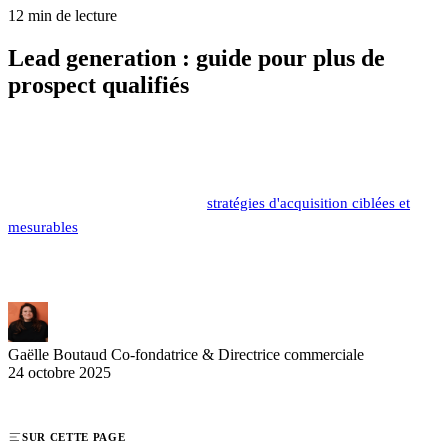
12 min de lecture
Lead generation : guide pour plus de
prospect qualifiés
La lead generation évolue radicalement en 2025, poussée par les
nouvelles attentes des acheteurs B2B et les avancées technologiques.
Les entreprises performantes ne se contentent plus d'accumuler des
contacts : elles construisent des
stratégies d'acquisition ciblées et
mesurables
. Notre guide pratique vous dévoile les techniques les
plus efficaces pour générer des leads qualifiés et maximiser votre
retour sur investissement commercial.
Gaëlle Boutaud
Co-fondatrice & Directrice commerciale
24 octobre 2025
SUR CETTE PAGE