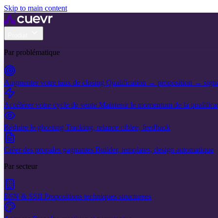
Skip to main content
Produit
Par problématique
Augmenter votre taux de closing
Qualification → proposition → sign
Accélérer votre cycle de vente
Maintenir le momentum de la qualificat
Réduire le ghosting
Tracking, relance ciblee, feedback
Créer des propales gagnantes
Builder, templates, design automatique
Par secteur
ESN & SSII
Propositions techniques structurees