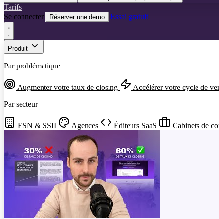
Tarifs
Se connecter
Essai gratuit
Réserver une demo
Produit
Par problématique
Augmenter votre taux de closing
Accélérer votre cycle de ve
Par secteur
ESN & SSII
Agences
Éditeurs SaaS
Cabinets de co