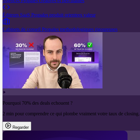
Agences
Propales creatives et percutantes
Éditeurs SaaS
Propales produit orientees valeur
Cabinets de conseil
Propales methodologiques rigoureuses
Pourquoi 70% des deals echouent ?
2 min pour comprendre ce qui plombe vraiment votre taux de closing.
Regarder