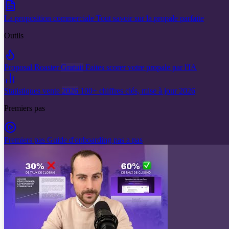
La proposition commerciale
Tout savoir sur la propale parfaite
Outils
Proposal Roaster
Gratuit
Faites scorer votre propale par l'IA
Statistiques vente
2026
100+ chiffres clés, mise à jour 2026
Premiers pas
Premiers pas
Guide d'onboarding pas a pas