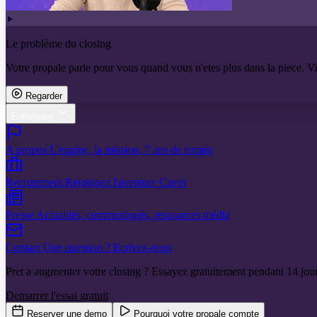
Le problème du closing
Votre propale parle pour vous quand vous n'etes plus dans la piece. V
Regarder
Entreprise
A propos
L'equipe, la mission, 7 ans de terrain
Recrutement
Rejoignez l'aventure Cuevr
Presse
Actualités, communiqués, ressources média
Contact
Une question ? Ecrivez-nous
Pret a augmenter votre closing ? Essayez gratuitement pendant 14 jour
Demarrer l'essai gratuit
Reserver une demo
Pourquoi votre propale compte