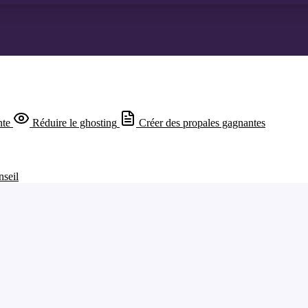
nte
Réduire le ghosting
Créer des propales gagnantes
nseil