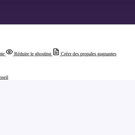
nte
Réduire le ghosting
Créer des propales gagnantes
nseil