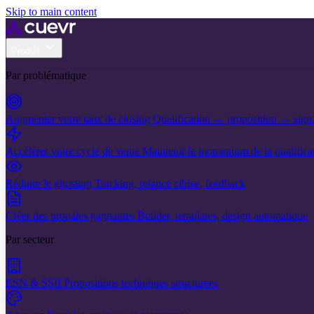
Skip to main content
Produit
Par problématique
Augmenter votre taux de closing
Qualification → proposition → sign
Accélérer votre cycle de vente
Maintenir le momentum de la qualificat
Réduire le ghosting
Tracking, relance ciblee, feedback
Créer des propales gagnantes
Builder, templates, design automatique
Par secteur
ESN & SSII
Propositions techniques structurees