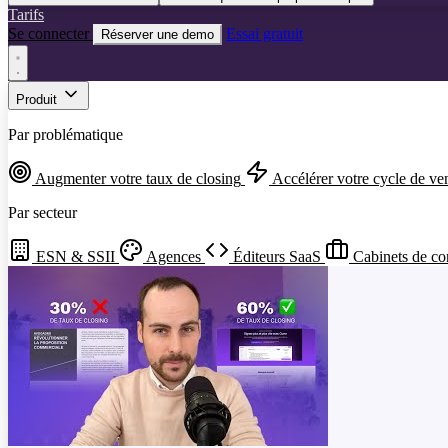
Tarifs
Se connecter
Essai gratuit
Réserver une demo
Produit
Par problématique
Augmenter votre taux de closing
Accélérer votre cycle de ve
Par secteur
ESN & SSII
Agences
Éditeurs SaaS
Cabinets de co