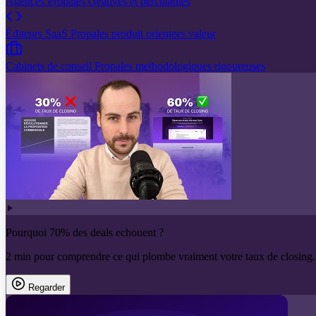
Agences
Propales creatives et percutantes
Éditeurs SaaS
Propales produit orientees valeur
Cabinets de conseil
Propales methodologiques rigoureuses
Pourquoi 70% des deals echouent ?
2 min pour comprendre ce qui plombe vraiment votre taux de closing.
Regarder