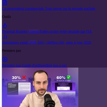
La proposition commerciale
Tout savoir sur la propale parfaite
Outils
Proposal Roaster
Gratuit
Faites scorer votre propale par l'IA
Statistiques vente
2026
100+ chiffres clés, mise à jour 2026
Premiers pas
Premiers pas
Guide d'onboarding pas a pas