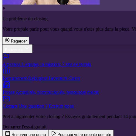
Le problème du closing
Votre propale parle pour vous quand vous n'etes plus dans la piece. V
Regarder
Entreprise
A propos
L'equipe, la mission, 7 ans de terrain
Recrutement
Rejoignez l'aventure Cuevr
Presse
Actualités, communiqués, ressources média
Contact
Une question ? Ecrivez-nous
Pret a augmenter votre closing ? Essayez gratuitement pendant 14 jour
Demarrer l'essai gratuit
Reserver une demo
Pourquoi votre propale compte