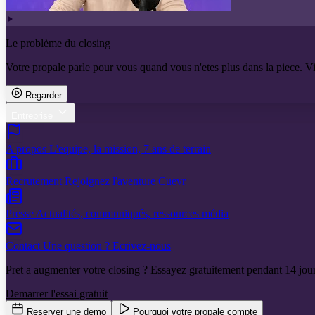
Le problème du closing
Votre propale parle pour vous quand vous n'etes plus dans la piece. V
Regarder
Entreprise
A propos
L'equipe, la mission, 7 ans de terrain
Recrutement
Rejoignez l'aventure Cuevr
Presse
Actualités, communiqués, ressources média
Contact
Une question ? Ecrivez-nous
Pret a augmenter votre closing ? Essayez gratuitement pendant 14 jour
Demarrer l'essai gratuit
Reserver une demo
Pourquoi votre propale compte