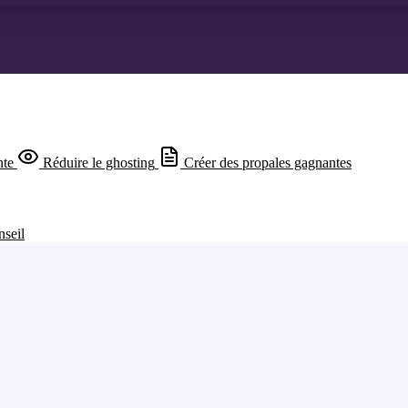
nte
Réduire le ghosting
Créer des propales gagnantes
nseil