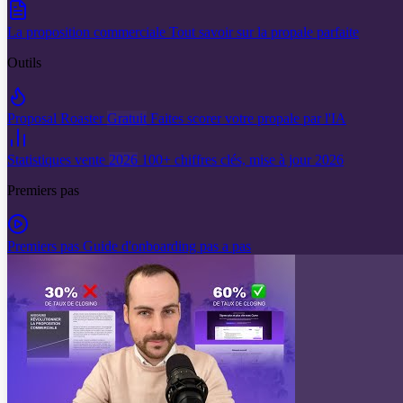
La proposition commerciale
Tout savoir sur la propale parfaite
Outils
Proposal Roaster
Gratuit
Faites scorer votre propale par l'IA
Statistiques vente
2026
100+ chiffres clés, mise à jour 2026
Premiers pas
Premiers pas
Guide d'onboarding pas a pas