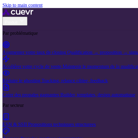
Skip to main content
Produit
Par problématique
Augmenter votre taux de closing
Qualification → proposition → sign
Accélérer votre cycle de vente
Maintenir le momentum de la qualificat
Réduire le ghosting
Tracking, relance ciblee, feedback
Créer des propales gagnantes
Builder, templates, design automatique
Par secteur
ESN & SSII
Propositions techniques structurees