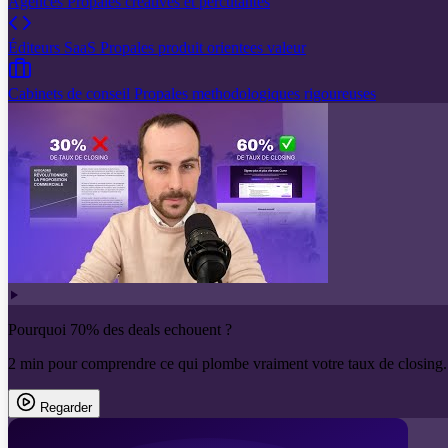
Agences
Propales creatives et percutantes
Éditeurs SaaS
Propales produit orientees valeur
Cabinets de conseil
Propales methodologiques rigoureuses
Pourquoi 70% des deals echouent ?
2 min pour comprendre ce qui plombe vraiment votre taux de closing.
Regarder