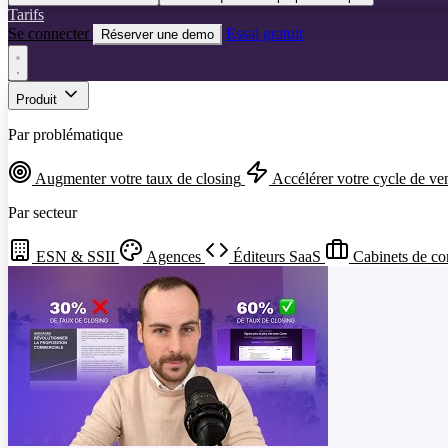
Tarifs
Se connecter
Essai gratuit
Réserver une demo
Produit
Par problématique
Augmenter votre taux de closing
Accélérer votre cycle de ve
Par secteur
ESN & SSII
Agences
Éditeurs SaaS
Cabinets de co