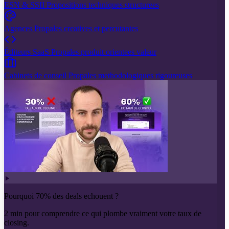
ESN & SSII
Propositions techniques structurees
Agences
Propales creatives et percutantes
Éditeurs SaaS
Propales produit orientees valeur
Cabinets de conseil
Propales methodologiques rigoureuses
Pourquoi 70% des deals echouent ?
2 min pour comprendre ce qui plombe vraiment votre taux de
closing.