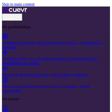
Skip to main content
Produit
Par problématique
Augmenter votre taux de closing
Qualification → proposition →
signature
Accélérer votre cycle de vente
Maintenir le momentum de la
qualification au closing
Réduire le ghosting
Tracking, relance ciblee, feedback
Créer des propales gagnantes
Builder, templates, design
automatique
Par secteur