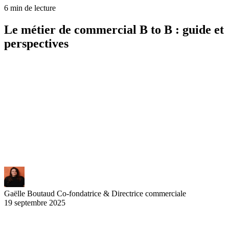
6 min de lecture
Le métier de commercial B to B : guide et
perspectives
Le commercial B to B joue un rôle stratégique au sein des entreprises
en développant les ventes entre professionnels. Sa mission principale
consiste à gérer et enrichir un portefeuille de clients sur un secteur
géographique défini. La prospection, la négociation et le suivi client
constituent le cœur de ce métier très recherché en 2025. Avec une
rémunération attractive combinant fixe et variable, le poste offre de
belles perspectives d'évolution pour les profils dynamiques
maîtrisant les techniques de vente et le relationnel.
Gaëlle Boutaud
Co-fondatrice & Directrice commerciale
19 septembre 2025