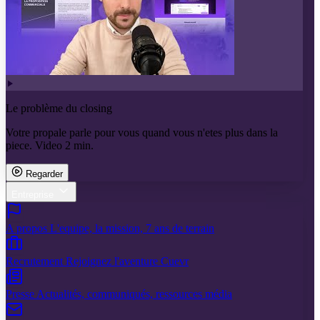
Le problème du closing
Votre propale parle pour vous quand vous n'etes plus dans la
piece. Video 2 min.
Regarder
Entreprise
A propos
L'equipe, la mission, 7 ans de terrain
Recrutement
Rejoignez l'aventure Cuevr
Presse
Actualités, communiqués, ressources média