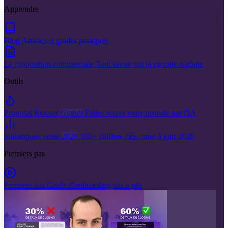
Apprendre
Blog
Articles et guides pratiques
La proposition commerciale
Tout savoir sur la propale parfaite
Outils
Proposal Roaster
Gratuit
Faites scorer votre propale par l'IA
Statistiques vente
2026
100+ chiffres clés, mise à jour 2026
Premiers pas
Premiers pas
Guide d'onboarding pas a pas