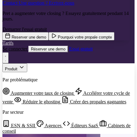
Contact
Une question ? Ecrivez-nous
Pret a augmenter votre closing ? Essayez gratuitement pendant 14
jours.
Demarrer l'essai gratuit
Reserver une demo
Pourquoi votre propale compte
Tarifs
Se connecter
Essai gratuit
Réserver une demo
Produit
Par problématique
Augmenter votre taux de closing
Accélérer votre cycle de
vente
Réduire le ghosting
Créer des propales gagnantes
Par secteur
ESN & SSII
Agences
Éditeurs SaaS
Cabinets de
conseil