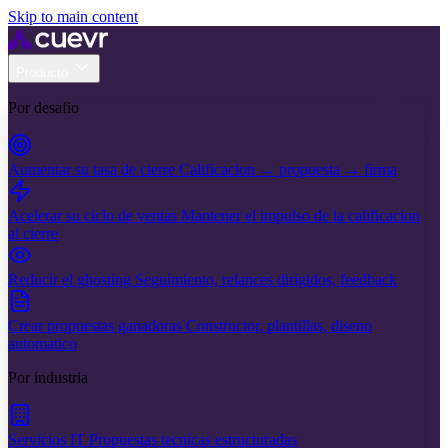
Skip to main content
Producto
Por desafio
Aumentar su tasa de cierre
Calificacion → propuesta → firma
Acelerar su ciclo de ventas
Mantener el impulso de la calificacion
al cierre
Reducir el ghosting
Seguimiento, relances dirigidos, feedback
Crear propuestas ganadoras
Constructor, plantillas, diseno
automatico
Por industria
Servicios IT
Propuestas tecnicas estructuradas