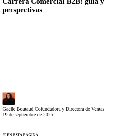
Carrera Comercial B2B: guía y
perspectivas
El comercial B2B desempeña un papel estratégico dentro de las
empresas desarrollando las ventas entre profesionales. Su misión
principal consiste en gestionar y enriquecer una cartera de clientes
en un sector geográfico definido. La prospección, negociación y
seguimiento de clientes constituyen el núcleo de esta profesión muy
demandada en 2025. Con una remuneración atractiva que combina
fijo y variable, el puesto ofrece excelentes perspectivas de evolución
para perfiles dinámicos que dominen las técnicas de venta y las
relaciones interpersonales.
Gaëlle Boutaud
Cofundadora y Directora de Ventas
19 de septiembre de 2025
EN ESTA PÁGINA