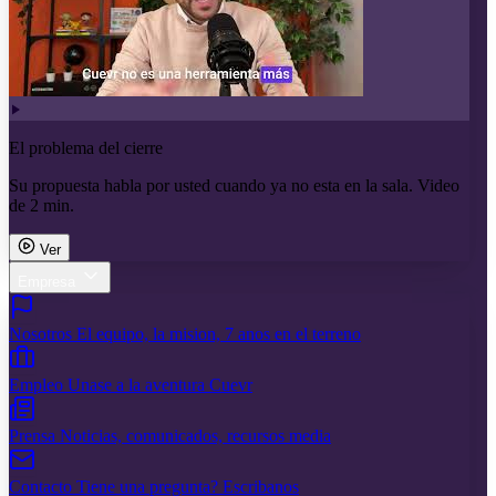
El problema del cierre
Su propuesta habla por usted cuando ya no esta en la sala. Video
de 2 min.
Ver
Empresa
Nosotros
El equipo, la mision, 7 anos en el terreno
Empleo
Unase a la aventura Cuevr
Prensa
Noticias, comunicados, recursos media
Contacto
Tiene una pregunta? Escribanos