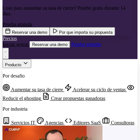
Listo para aumentar su tasa de cierre? Pruebe gratis durante 14
dias.
Prueba gratuita
Reservar una demo
Por que importa su propuesta
Precios
Iniciar sesion
Prueba gratuita
Reservar una demo
Producto
Por desafio
Aumentar su tasa de cierre
Acelerar su ciclo de ventas
Reducir el ghosting
Crear propuestas ganadoras
Por industria
Servicios IT
Agencias
Editores SaaS
Consultoras