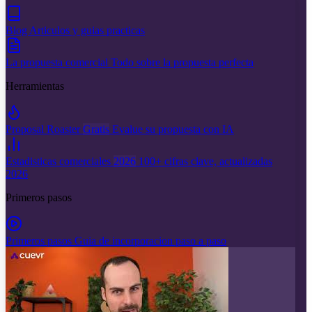
Blog
Articulos y guias practicas
La propuesta comercial
Todo sobre la propuesta perfecta
Herramientas
Proposal Roaster
Gratis
Evalue su propuesta con IA
Estadisticas comerciales
2026
100+ cifras clave, actualizadas
2026
Primeros pasos
Primeros pasos
Guia de incorporacion paso a paso