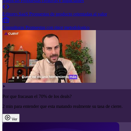
Agencias
Propuestas creativas e impactantes
Editores SaaS
Propuestas de producto orientadas al valor
Consultoras
Propuestas con rigor metodologico
Por que fracasan el 70% de los deals?
2 min para entender que esta matando realmente su tasa de cierre.
Ver