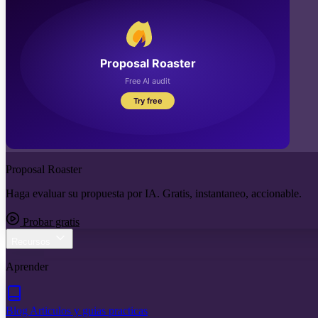
Proposal Roaster
Haga evaluar su propuesta por IA. Gratis, instantaneo, accionable.
Probar gratis
Recursos
Aprender
Blog
Articulos y guias practicas