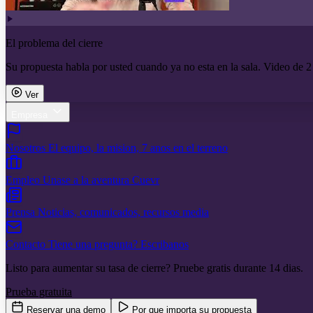
El problema del cierre
Su propuesta habla por usted cuando ya no esta en la sala. Video de 2
Ver
Empresa
Nosotros
El equipo, la mision, 7 anos en el terreno
Empleo
Unase a la aventura Cuevr
Prensa
Noticias, comunicados, recursos media
Contacto
Tiene una pregunta? Escribanos
Listo para aumentar su tasa de cierre? Pruebe gratis durante 14 dias.
Prueba gratuita
Reservar una demo
Por que importa su propuesta