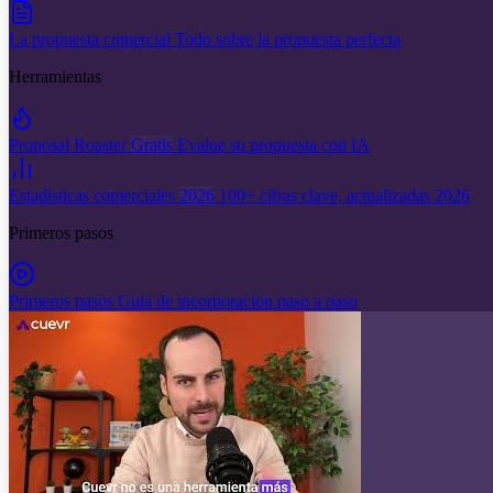
La propuesta comercial
Todo sobre la propuesta perfecta
Herramientas
Proposal Roaster
Gratis
Evalue su propuesta con IA
Estadisticas comerciales
2026
100+ cifras clave, actualizadas 2026
Primeros pasos
Primeros pasos
Guia de incorporacion paso a paso