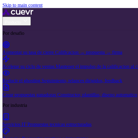
Skip to main content
Producto
Por desafio
Aumentar su tasa de cierre
Calificacion → propuesta → firma
Acelerar su ciclo de ventas
Mantener el impulso de la calificacion al c
Reducir el ghosting
Seguimiento, relances dirigidos, feedback
Crear propuestas ganadoras
Constructor, plantillas, diseno automatico
Por industria
Servicios IT
Propuestas tecnicas estructuradas