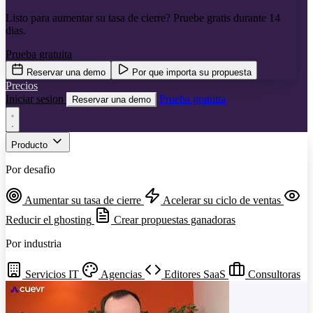
Listo para aumentar su tasa de cierre? Pruebe gratis durante 14
dias.
Prueba gratuita
Reservar una demo
Por que importa su propuesta
Precios
Iniciar sesion
Prueba gratuita
Reservar una demo
Producto
Por desafio
Aumentar su tasa de cierre
Acelerar su ciclo de ventas
Reducir el ghosting
Crear propuestas ganadoras
Por industria
Servicios IT
Agencias
Editores SaaS
Consultoras