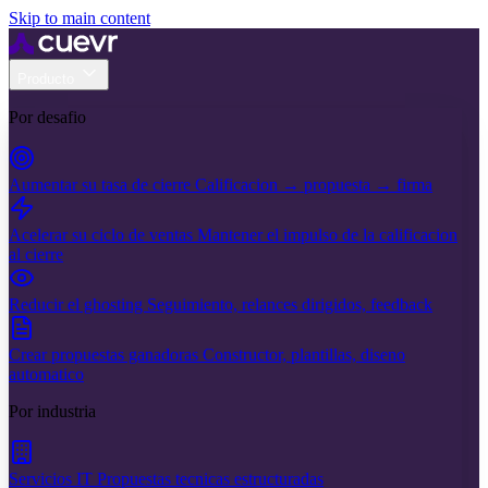
Skip to main content
Producto
Por desafio
Aumentar su tasa de cierre
Calificacion → propuesta → firma
Acelerar su ciclo de ventas
Mantener el impulso de la calificacion
al cierre
Reducir el ghosting
Seguimiento, relances dirigidos, feedback
Crear propuestas ganadoras
Constructor, plantillas, diseno
automatico
Por industria
Servicios IT
Propuestas tecnicas estructuradas