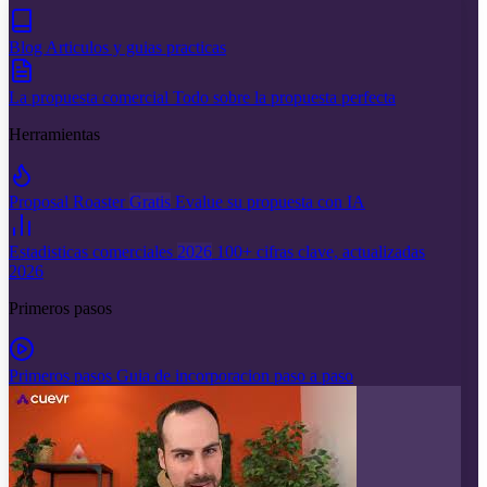
Blog
Articulos y guias practicas
La propuesta comercial
Todo sobre la propuesta perfecta
Herramientas
Proposal Roaster
Gratis
Evalue su propuesta con IA
Estadisticas comerciales
2026
100+ cifras clave, actualizadas
2026
Primeros pasos
Primeros pasos
Guia de incorporacion paso a paso