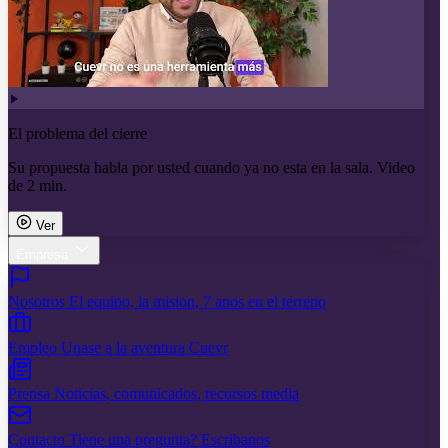
El problema del cierre
Su propuesta habla por usted cuando ya no esta en la sala. Video
de 2 min.
Ver
Empresa
Nosotros
El equipo, la mision, 7 anos en el terreno
Empleo
Unase a la aventura Cuevr
Prensa
Noticias, comunicados, recursos media
Contacto
Tiene una pregunta? Escribanos