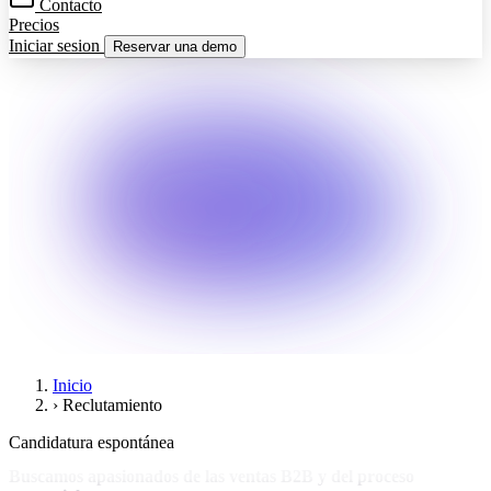
Contacto
Precios
Iniciar sesion
Reservar una demo
Inicio
›
Reclutamiento
Candidatura espontánea
Buscamos apasionados de las ventas B2B y del proceso