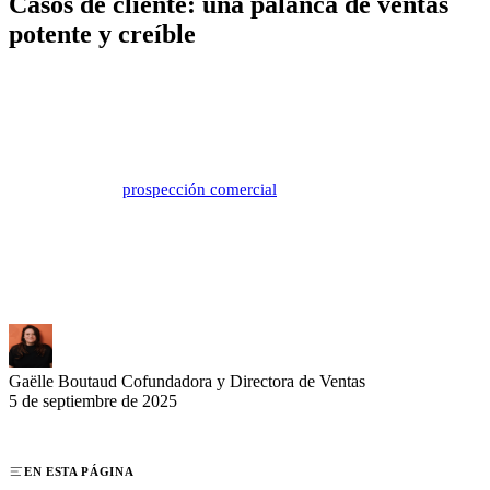
Casos de cliente: una palanca de ventas
potente y creíble
Los casos de cliente representan un activo fundamental en tu arsenal
comercial B2B. Estos testimonios concretos demuestran tu pericia y
tranquilizan a tus prospectos a través de resultados tangibles.
Verdadero accélérateur de confianza, ils renforcent considérablement
la eficacia de su
prospección comercial
al levantar las objeciones
antes de que surjan. Para maximizar su impacto, un enfoque
estructurado y ejemplos pertinentes son esenciales. Descubre las
mejores prácticas para crear casos de cliente que conviertan y
refuercen tu credibilidad en el mercado.
Gaëlle Boutaud
Cofundadora y Directora de Ventas
5 de septiembre de 2025
EN ESTA PÁGINA