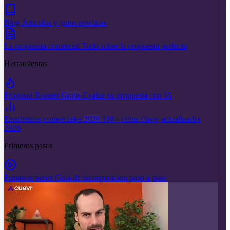
Blog
Articulos y guias practicas
La propuesta comercial
Todo sobre la propuesta perfecta
Herramientas
Proposal Roaster
Gratis
Evalue su propuesta con IA
Estadisticas comerciales
2026
100+ cifras clave, actualizadas
2026
Primeros pasos
Primeros pasos
Guia de incorporacion paso a paso