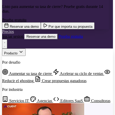
Listo para aumentar su tasa de cierre? Pruebe gratis durante 14
dias.
Prueba gratuita
Reservar una demo
Por que importa su propuesta
Precios
Iniciar sesion
Prueba gratuita
Reservar una demo
Producto
Por desafio
Aumentar su tasa de cierre
Acelerar su ciclo de ventas
Reducir el ghosting
Crear propuestas ganadoras
Por industria
Servicios IT
Agencias
Editores SaaS
Consultoras