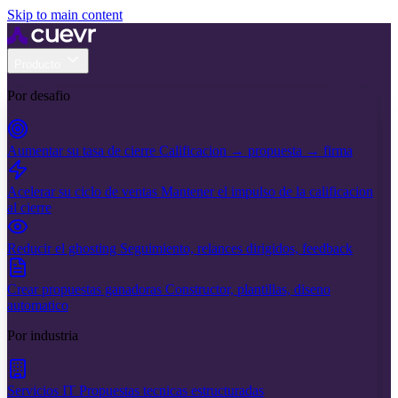
Skip to main content
Producto
Por desafio
Aumentar su tasa de cierre
Calificacion → propuesta → firma
Acelerar su ciclo de ventas
Mantener el impulso de la calificacion
al cierre
Reducir el ghosting
Seguimiento, relances dirigidos, feedback
Crear propuestas ganadoras
Constructor, plantillas, diseno
automatico
Por industria
Servicios IT
Propuestas tecnicas estructuradas