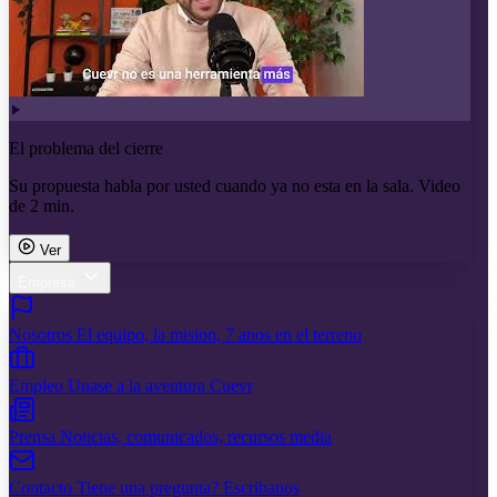
El problema del cierre
Su propuesta habla por usted cuando ya no esta en la sala. Video
de 2 min.
Ver
Empresa
Nosotros
El equipo, la mision, 7 anos en el terreno
Empleo
Unase a la aventura Cuevr
Prensa
Noticias, comunicados, recursos media
Contacto
Tiene una pregunta? Escribanos