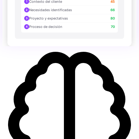
Contexto del cliente
45
1
Necesidades identificadas
66
2
Proyecto y expectativas
80
3
Proceso de decisión
70
4