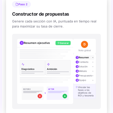
Paso 2
Constructor de propuestas
Genere cada sección con IA, puntuada en tiempo real
para maximizar su tasa de cierre.
Resumen ejecutivo
1
Generar
A
Nota global
Simulación interactiva Cuevr
Resumen
-
1
Contexto
-
2
Solución
-
3
Diagnóstico
Ambición
Método
-
4
Presupuesto
-
5
Equipo
-
6
Vincular las
BEFORE
AFTER
fases a los
objetivos de
ROI y tesorería
E
A