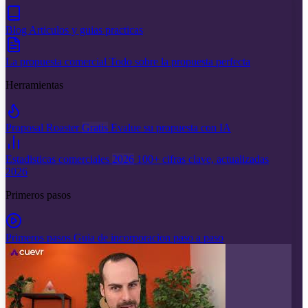
Blog
Articulos y guias practicas
La propuesta comercial
Todo sobre la propuesta perfecta
Herramientas
Proposal Roaster
Gratis
Evalue su propuesta con IA
Estadisticas comerciales
2026
100+ cifras clave, actualizadas
2026
Primeros pasos
Primeros pasos
Guia de incorporacion paso a paso