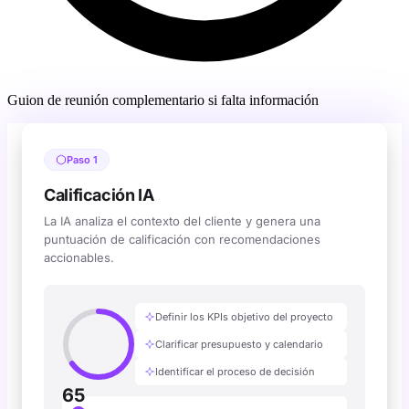
Guion de reunión complementario si falta información
Paso 1
Calificación IA
La IA analiza el contexto del cliente y genera una
puntuación de calificación con recomendaciones
accionables.
Definir los KPIs objetivo del proyecto
Simulación interactiva de Cu
Clarificar presupuesto y calendario
Identificar el proceso de decisión
65