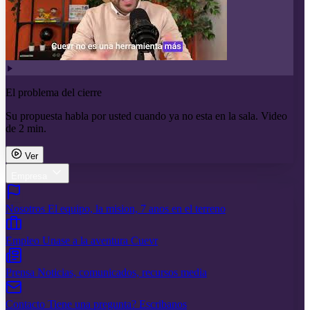
El problema del cierre
Su propuesta habla por usted cuando ya no esta en la sala. Video
de 2 min.
Ver
Empresa
Nosotros
El equipo, la mision, 7 anos en el terreno
Empleo
Unase a la aventura Cuevr
Prensa
Noticias, comunicados, recursos media
Contacto
Tiene una pregunta? Escribanos