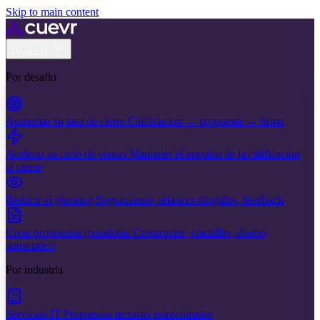
Skip to main content
Producto
Por desafio
Aumentar su tasa de cierre
Calificacion → propuesta → firma
Acelerar su ciclo de ventas
Mantener el impulso de la calificacion
al cierre
Reducir el ghosting
Seguimiento, relances dirigidos, feedback
Crear propuestas ganadoras
Constructor, plantillas, diseno
automatico
Por industria
Servicios IT
Propuestas tecnicas estructuradas