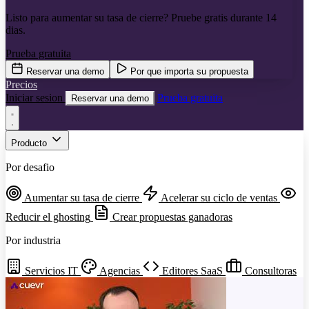
Listo para aumentar su tasa de cierre? Pruebe gratis durante 14
dias.
Prueba gratuita
Reservar una demo
Por que importa su propuesta
Precios
Iniciar sesion
Prueba gratuita
Reservar una demo
Producto
Por desafio
Aumentar su tasa de cierre
Acelerar su ciclo de ventas
Reducir el ghosting
Crear propuestas ganadoras
Por industria
Servicios IT
Agencias
Editores SaaS
Consultoras