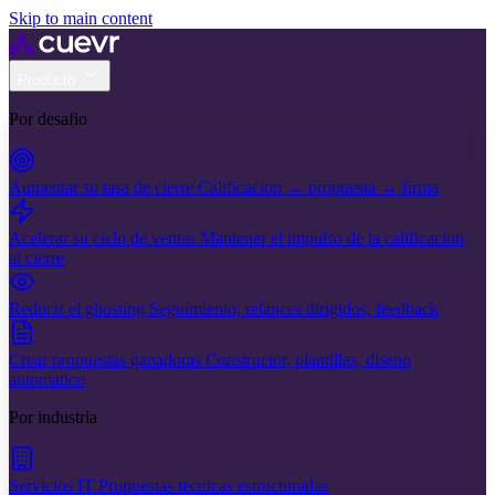
Skip to main content
Producto
Por desafio
Aumentar su tasa de cierre
Calificacion → propuesta → firma
Acelerar su ciclo de ventas
Mantener el impulso de la calificacion
al cierre
Reducir el ghosting
Seguimiento, relances dirigidos, feedback
Crear propuestas ganadoras
Constructor, plantillas, diseno
automatico
Por industria
Servicios IT
Propuestas tecnicas estructuradas