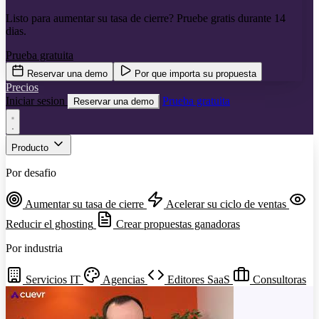
Listo para aumentar su tasa de cierre? Pruebe gratis durante 14
dias.
Prueba gratuita
Reservar una demo
Por que importa su propuesta
Precios
Iniciar sesion
Prueba gratuita
Reservar una demo
Producto
Por desafio
Aumentar su tasa de cierre
Acelerar su ciclo de ventas
Reducir el ghosting
Crear propuestas ganadoras
Por industria
Servicios IT
Agencias
Editores SaaS
Consultoras