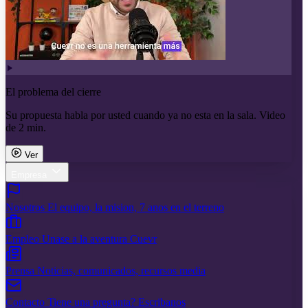
El problema del cierre
Su propuesta habla por usted cuando ya no esta en la sala. Video
de 2 min.
Ver
Empresa
Nosotros
El equipo, la mision, 7 anos en el terreno
Empleo
Unase a la aventura Cuevr
Prensa
Noticias, comunicados, recursos media
Contacto
Tiene una pregunta? Escribanos