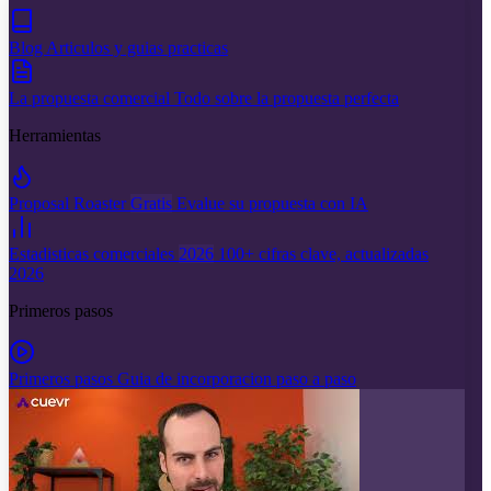
Blog
Articulos y guias practicas
La propuesta comercial
Todo sobre la propuesta perfecta
Herramientas
Proposal Roaster
Gratis
Evalue su propuesta con IA
Estadisticas comerciales
2026
100+ cifras clave, actualizadas
2026
Primeros pasos
Primeros pasos
Guia de incorporacion paso a paso