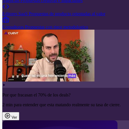
Agencias
Propuestas creativas e impactantes
Editores SaaS
Propuestas de producto orientadas al valor
Consultoras
Propuestas con rigor metodologico
Por que fracasan el 70% de los deals?
2 min para entender que esta matando realmente su tasa de cierre.
Ver