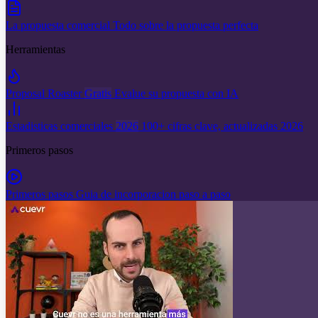
La propuesta comercial
Todo sobre la propuesta perfecta
Herramientas
Proposal Roaster
Gratis
Evalue su propuesta con IA
Estadisticas comerciales
2026
100+ cifras clave, actualizadas 2026
Primeros pasos
Primeros pasos
Guia de incorporacion paso a paso