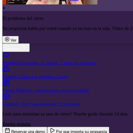
El problema del cierre
Su propuesta habla por usted cuando ya no esta en la sala. Video de 2
Ver
Empresa
Nosotros
El equipo, la mision, 7 anos en el terreno
Empleo
Unase a la aventura Cuevr
Prensa
Noticias, comunicados, recursos media
Contacto
Tiene una pregunta? Escribanos
Listo para aumentar su tasa de cierre? Pruebe gratis durante 14 dias.
Prueba gratuita
Reservar una demo
Por que importa su propuesta