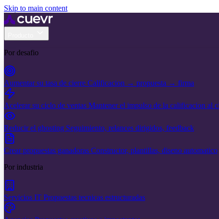
Skip to main content
Producto
Por desafio
Aumentar su tasa de cierre
Calificacion → propuesta → firma
Acelerar su ciclo de ventas
Mantener el impulso de la calificacion al c
Reducir el ghosting
Seguimiento, relances dirigidos, feedback
Crear propuestas ganadoras
Constructor, plantillas, diseno automatico
Por industria
Servicios IT
Propuestas tecnicas estructuradas