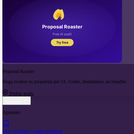
Proposal Roaster
Haga evaluar su propuesta por IA. Gratis, instantaneo, accionable.
Probar gratis
Recursos
Aprender
Blog
Articulos y guias practicas