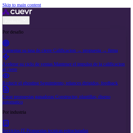
Skip to main content
Producto
Por desafio
Aumentar su tasa de cierre
Calificacion → propuesta → firma
Acelerar su ciclo de ventas
Mantener el impulso de la calificacion
al cierre
Reducir el ghosting
Seguimiento, relances dirigidos, feedback
Crear propuestas ganadoras
Constructor, plantillas, diseno
automatico
Por industria
Servicios IT
Propuestas tecnicas estructuradas