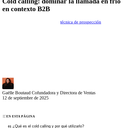
Cold calling: dominar la llamada en frío
en contexto B2B
El cold calling sigue siendo una
técnica de prospección
poderosa en
2025, particularmente en B2B. Este enfoque directo permite
establecer conexiones valiosas con tus prospectos y llenar
eficazmente tu pipeline comercial. Los métodos evolucionan y se
perfeccionan, haciendo esta práctica más estratégica y dirigida.
Descubre las técnicas probadas y las nuevas estrategias para
transformar tus llamadas en frío en oportunidades comerciales
concretas.
Gaëlle Boutaud
Cofundadora y Directora de Ventas
12 de septiembre de 2025
EN ESTA PÁGINA
¿Qué es el cold calling y por qué utilizarlo?
01