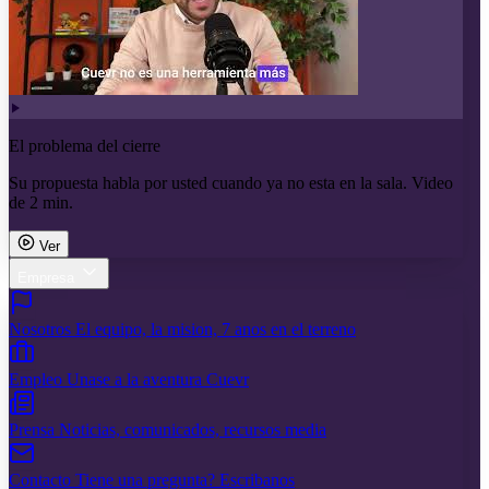
El problema del cierre
Su propuesta habla por usted cuando ya no esta en la sala. Video
de 2 min.
Ver
Empresa
Nosotros
El equipo, la mision, 7 anos en el terreno
Empleo
Unase a la aventura Cuevr
Prensa
Noticias, comunicados, recursos media
Contacto
Tiene una pregunta? Escribanos