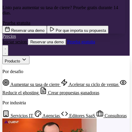
Listo para aumentar su tasa de cierre? Pruebe gratis durante 14
dias.
Prueba gratuita
Reservar una demo
Por que importa su propuesta
Precios
Iniciar sesion
Prueba gratuita
Reservar una demo
Producto
Por desafio
Aumentar su tasa de cierre
Acelerar su ciclo de ventas
Reducir el ghosting
Crear propuestas ganadoras
Por industria
Servicios IT
Agencias
Editores SaaS
Consultoras