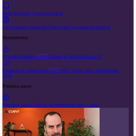
Blog
Articulos y guias practicas
La propuesta comercial
Todo sobre la propuesta perfecta
Herramientas
Proposal Roaster
Gratis
Evalue su propuesta con IA
Estadisticas comerciales
2026
100+ cifras clave, actualizadas
2026
Primeros pasos
Primeros pasos
Guia de incorporacion paso a paso