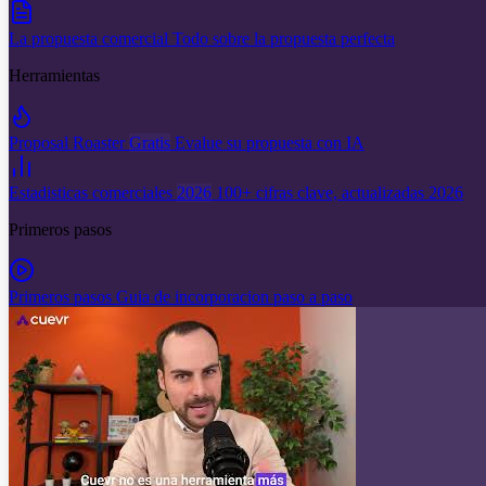
La propuesta comercial
Todo sobre la propuesta perfecta
Herramientas
Proposal Roaster
Gratis
Evalue su propuesta con IA
Estadisticas comerciales
2026
100+ cifras clave, actualizadas 2026
Primeros pasos
Primeros pasos
Guia de incorporacion paso a paso