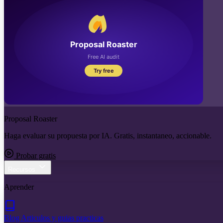
Proposal Roaster
Haga evaluar su propuesta por IA. Gratis, instantaneo, accionable.
Probar gratis
Recursos
Aprender
Blog
Articulos y guias practicas