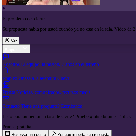
El problema del cierre
Su propuesta habla por usted cuando ya no esta en la sala. Video de 2
Ver
Empresa
Nosotros
El equipo, la mision, 7 anos en el terreno
Empleo
Unase a la aventura Cuevr
Prensa
Noticias, comunicados, recursos media
Contacto
Tiene una pregunta? Escribanos
Listo para aumentar su tasa de cierre? Pruebe gratis durante 14 dias.
Prueba gratuita
Reservar una demo
Por que importa su propuesta