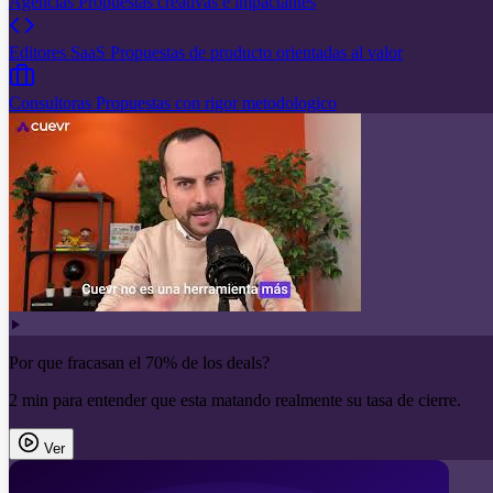
Agencias
Propuestas creativas e impactantes
Editores SaaS
Propuestas de producto orientadas al valor
Consultoras
Propuestas con rigor metodologico
Por que fracasan el 70% de los deals?
2 min para entender que esta matando realmente su tasa de cierre.
Ver