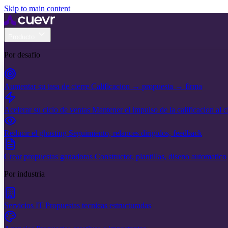
Skip to main content
Producto
Por desafio
Aumentar su tasa de cierre
Calificacion → propuesta → firma
Acelerar su ciclo de ventas
Mantener el impulso de la calificacion al c
Reducir el ghosting
Seguimiento, relances dirigidos, feedback
Crear propuestas ganadoras
Constructor, plantillas, diseno automatico
Por industria
Servicios IT
Propuestas tecnicas estructuradas