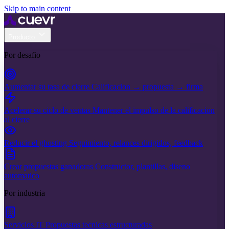
Skip to main content
Producto
Por desafio
Aumentar su tasa de cierre
Calificacion → propuesta → firma
Acelerar su ciclo de ventas
Mantener el impulso de la calificacion
al cierre
Reducir el ghosting
Seguimiento, relances dirigidos, feedback
Crear propuestas ganadoras
Constructor, plantillas, diseno
automatico
Por industria
Servicios IT
Propuestas tecnicas estructuradas