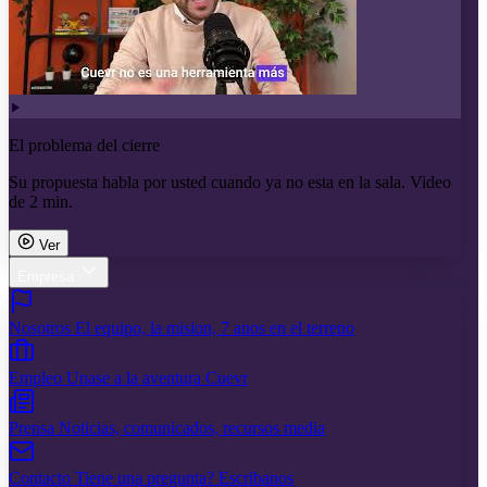
El problema del cierre
Su propuesta habla por usted cuando ya no esta en la sala. Video
de 2 min.
Ver
Empresa
Nosotros
El equipo, la mision, 7 anos en el terreno
Empleo
Unase a la aventura Cuevr
Prensa
Noticias, comunicados, recursos media
Contacto
Tiene una pregunta? Escribanos