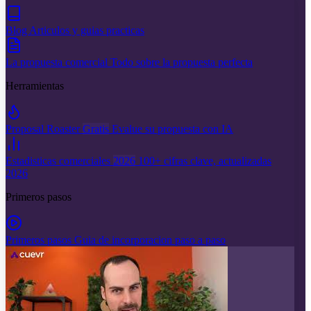
Blog
Articulos y guias practicas
La propuesta comercial
Todo sobre la propuesta perfecta
Herramientas
Proposal Roaster
Gratis
Evalue su propuesta con IA
Estadisticas comerciales
2026
100+ cifras clave, actualizadas
2026
Primeros pasos
Primeros pasos
Guia de incorporacion paso a paso