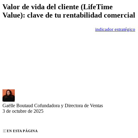
Valor de vida del cliente (LifeTime
Value): clave de tu rentabilidad comercial
El valor de vida del cliente (LTV) representa un
indicador estratégico
fundamental para las empresas en 2025. Esta métrica permite medir
con precisión el valor generado por cada cliente durante toda su
relación con tu empresa. Comprender y optimizar el LTV se
convierte en una palanca de crecimiento esencial para los equipos
comerciales y de marketing que buscan maximizar su rendimiento.
Descubre cómo aprovechar este indicador para tomar decisiones
informadas y aumentar la rentabilidad de tu actividad.
Gaëlle Boutaud
Cofundadora y Directora de Ventas
3 de octubre de 2025
EN ESTA PÁGINA