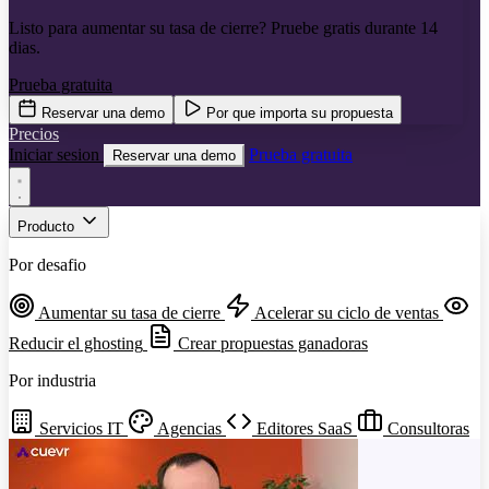
Listo para aumentar su tasa de cierre? Pruebe gratis durante 14
dias.
Prueba gratuita
Reservar una demo
Por que importa su propuesta
Precios
Iniciar sesion
Prueba gratuita
Reservar una demo
Producto
Por desafio
Aumentar su tasa de cierre
Acelerar su ciclo de ventas
Reducir el ghosting
Crear propuestas ganadoras
Por industria
Servicios IT
Agencias
Editores SaaS
Consultoras