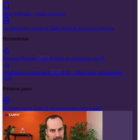
Blog
Articulos y guias practicas
La propuesta comercial
Todo sobre la propuesta perfecta
Herramientas
Proposal Roaster
Gratis
Evalue su propuesta con IA
Estadisticas comerciales
2026
100+ cifras clave, actualizadas
2026
Primeros pasos
Primeros pasos
Guia de incorporacion paso a paso