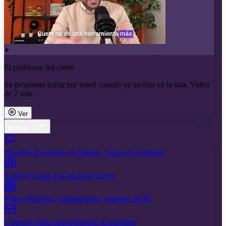
El problema del cierre
Su propuesta habla por usted cuando ya no esta en la sala. Video
de 2 min.
Ver
Empresa
Nosotros
El equipo, la mision, 7 anos en el terreno
Empleo
Unase a la aventura Cuevr
Prensa
Noticias, comunicados, recursos media
Contacto
Tiene una pregunta? Escribanos