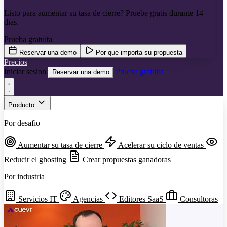
Listo para aumentar su tasa de cierre? Pruebe gratis durante 14
dias.
Prueba gratuita
Reservar una demo
Por que importa su propuesta
Precios
Iniciar sesion
Prueba gratuita
Reservar una demo
Producto
Por desafio
Aumentar su tasa de cierre
Acelerar su ciclo de ventas
Reducir el ghosting
Crear propuestas ganadoras
Por industria
Servicios IT
Agencias
Editores SaaS
Consultoras