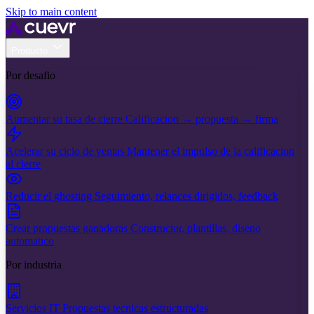
Skip to main content
Producto
Por desafio
Aumentar su tasa de cierre
Calificacion → propuesta → firma
Acelerar su ciclo de ventas
Mantener el impulso de la calificacion
al cierre
Reducir el ghosting
Seguimiento, relances dirigidos, feedback
Crear propuestas ganadoras
Constructor, plantillas, diseno
automatico
Por industria
Servicios IT
Propuestas tecnicas estructuradas