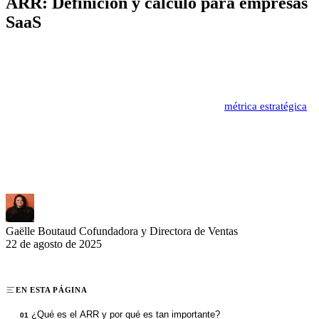
ARR: Definición y cálculo para empresas
SaaS
El éxito de una empresa SaaS se basa en su capacidad para generar
ingresos previsibles y recurrentes. Los Ingresos Anuales Recurrentes
(ARR) miden con precisión este rendimiento al calcular los ingresos
anuales que provienen de las suscripciones. Esta
métrica estratégica
permite a los directivos impulsar su crecimiento, optimizar sus
decisiones de negocio y demostrar la solidez de su modelo de
negocio a los inversores. Descubre cómo dominar este indicador
esencial para tu empresa SaaS.
Gaëlle Boutaud
Cofundadora y Directora de Ventas
22 de agosto de 2025
EN ESTA PÁGINA
¿Qué es el ARR y por qué es tan importante?
01