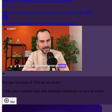
Agencias
Propuestas creativas e impactantes
Editores SaaS
Propuestas de producto orientadas al valor
Consultoras
Propuestas con rigor metodologico
Por que fracasan el 70% de los deals?
2 min para entender que esta matando realmente su tasa de cierre.
Ver