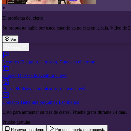
El problema del cierre
Su propuesta habla por usted cuando ya no esta en la sala. Video de 2
Ver
Empresa
Nosotros
El equipo, la mision, 7 anos en el terreno
Empleo
Unase a la aventura Cuevr
Prensa
Noticias, comunicados, recursos media
Contacto
Tiene una pregunta? Escribanos
Listo para aumentar su tasa de cierre? Pruebe gratis durante 14 dias.
Prueba gratuita
Reservar una demo
Por que importa su propuesta