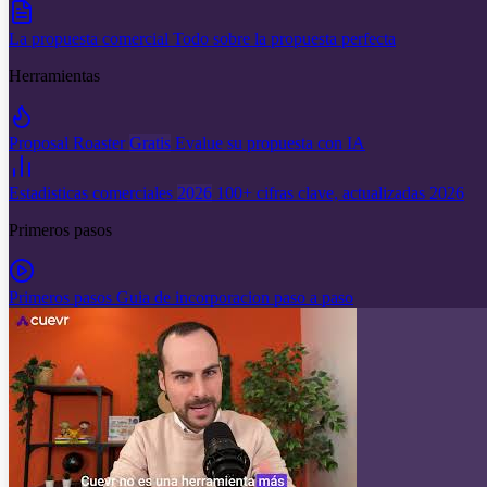
La propuesta comercial
Todo sobre la propuesta perfecta
Herramientas
Proposal Roaster
Gratis
Evalue su propuesta con IA
Estadisticas comerciales
2026
100+ cifras clave, actualizadas 2026
Primeros pasos
Primeros pasos
Guia de incorporacion paso a paso