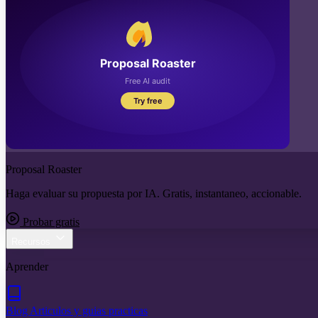
Proposal Roaster
Haga evaluar su propuesta por IA. Gratis, instantaneo, accionable.
Probar gratis
Recursos
Aprender
Blog
Articulos y guias practicas