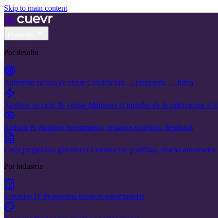
Skip to main content
Producto
Por desafio
Aumentar su tasa de cierre
Calificacion → propuesta → firma
Acelerar su ciclo de ventas
Mantener el impulso de la calificacion al c
Reducir el ghosting
Seguimiento, relances dirigidos, feedback
Crear propuestas ganadoras
Constructor, plantillas, diseno automatico
Por industria
Servicios IT
Propuestas tecnicas estructuradas