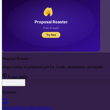
Proposal Roaster
Haga evaluar su propuesta por IA. Gratis, instantaneo, accionable.
Probar gratis
Recursos
Aprender
Blog
Articulos y guias practicas