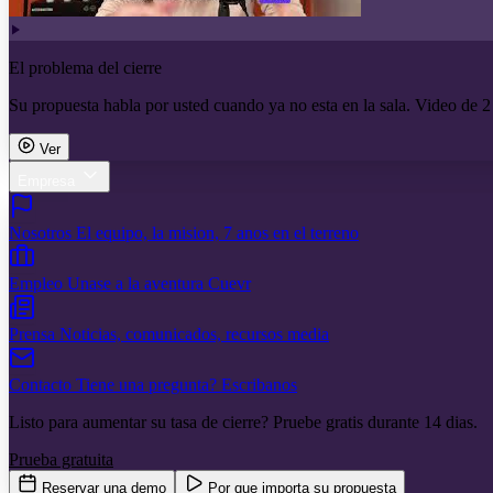
El problema del cierre
Su propuesta habla por usted cuando ya no esta en la sala. Video de 2
Ver
Empresa
Nosotros
El equipo, la mision, 7 anos en el terreno
Empleo
Unase a la aventura Cuevr
Prensa
Noticias, comunicados, recursos media
Contacto
Tiene una pregunta? Escribanos
Listo para aumentar su tasa de cierre? Pruebe gratis durante 14 dias.
Prueba gratuita
Reservar una demo
Por que importa su propuesta