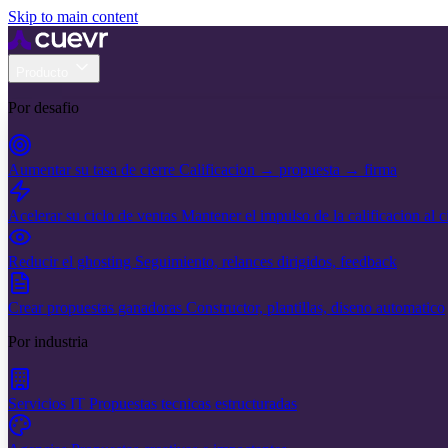
Skip to main content
Producto
Por desafio
Aumentar su tasa de cierre
Calificacion → propuesta → firma
Acelerar su ciclo de ventas
Mantener el impulso de la calificacion al c
Reducir el ghosting
Seguimiento, relances dirigidos, feedback
Crear propuestas ganadoras
Constructor, plantillas, diseno automatico
Por industria
Servicios IT
Propuestas tecnicas estructuradas