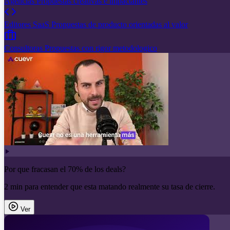
Agencias
Propuestas creativas e impactantes
Editores SaaS
Propuestas de producto orientadas al valor
Consultoras
Propuestas con rigor metodologico
Por que fracasan el 70% de los deals?
2 min para entender que esta matando realmente su tasa de cierre.
Ver