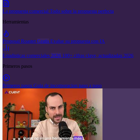
La propuesta comercial
Todo sobre la propuesta perfecta
Herramientas
Proposal Roaster
Gratis
Evalue su propuesta con IA
Estadisticas comerciales
2026
100+ cifras clave, actualizadas 2026
Primeros pasos
Primeros pasos
Guia de incorporacion paso a paso