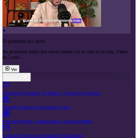
El problema del cierre
Su propuesta habla por usted cuando ya no esta en la sala. Video
de 2 min.
Ver
Empresa
Nosotros
El equipo, la mision, 7 anos en el terreno
Empleo
Unase a la aventura Cuevr
Prensa
Noticias, comunicados, recursos media
Contacto
Tiene una pregunta? Escribanos