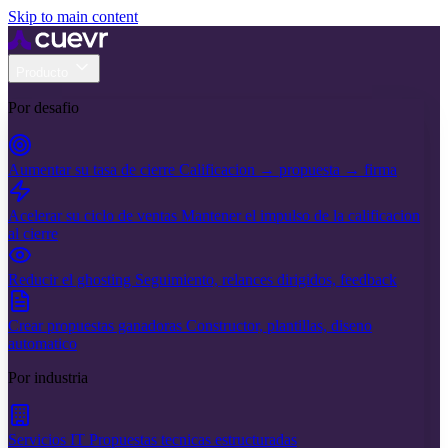
Skip to main content
Producto
Por desafio
Aumentar su tasa de cierre
Calificacion → propuesta → firma
Acelerar su ciclo de ventas
Mantener el impulso de la calificacion
al cierre
Reducir el ghosting
Seguimiento, relances dirigidos, feedback
Crear propuestas ganadoras
Constructor, plantillas, diseno
automatico
Por industria
Servicios IT
Propuestas tecnicas estructuradas