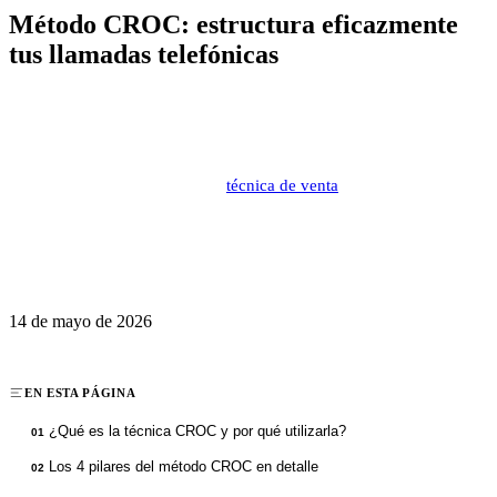
Método CROC: estructura eficazmente
tus llamadas telefónicas
La prospección telefónica requiere organización y método para
maximizar cada llamada. El método CROC (Contacto, Razón,
Objetivo, Cierre) aporta una estructura clara y eficaz a tus
intercambios comerciales. Este
técnica de venta
práctico transforma
tus llamadas en conversaciones estructuradas y productivas.
Descubre cómo dominar esta técnica probada para potenciar tu
rendimiento comercial y optimizar tu tiempo de prospección.
14 de mayo de 2026
EN ESTA PÁGINA
¿Qué es la técnica CROC y por qué utilizarla?
01
Los 4 pilares del método CROC en detalle
02