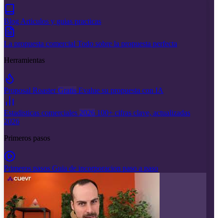
Blog
Articulos y guias practicas
La propuesta comercial
Todo sobre la propuesta perfecta
Herramientas
Proposal Roaster
Gratis
Evalue su propuesta con IA
Estadisticas comerciales
2026
100+ cifras clave, actualizadas
2026
Primeros pasos
Primeros pasos
Guia de incorporacion paso a paso