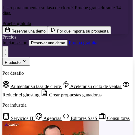
Listo para aumentar su tasa de cierre? Pruebe gratis durante 14
dias.
Prueba gratuita
Reservar una demo
Por que importa su propuesta
Precios
Iniciar sesion
Prueba gratuita
Reservar una demo
Producto
Por desafio
Aumentar su tasa de cierre
Acelerar su ciclo de ventas
Reducir el ghosting
Crear propuestas ganadoras
Por industria
Servicios IT
Agencias
Editores SaaS
Consultoras