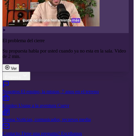
El problema del cierre
Su propuesta habla por usted cuando ya no esta en la sala. Video
de 2 min.
Ver
Empresa
Nosotros
El equipo, la mision, 7 anos en el terreno
Empleo
Unase a la aventura Cuevr
Prensa
Noticias, comunicados, recursos media
Contacto
Tiene una pregunta? Escribanos