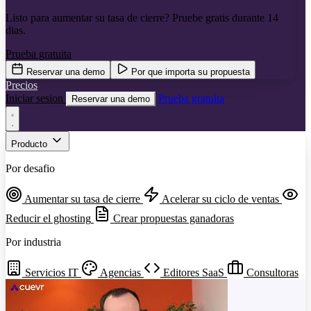
Listo para aumentar su tasa de cierre? Pruebe gratis durante 14
dias.
Prueba gratuita
Reservar una demo
Por que importa su propuesta
Precios
Iniciar sesion
Prueba gratuita
Reservar una demo
Producto
Por desafio
Aumentar su tasa de cierre
Acelerar su ciclo de ventas
Reducir el ghosting
Crear propuestas ganadoras
Por industria
Servicios IT
Agencias
Editores SaaS
Consultoras