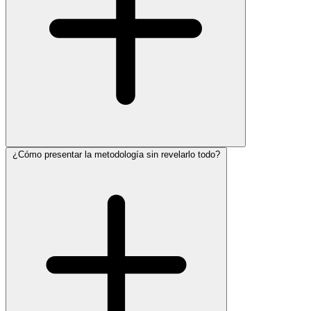
¿Cómo presentar la metodología sin revelarlo todo?
Transformando el precio en inversión antes de mencionarlo. Una
propuesta bien construida presenta primero el costo de la inacción,
lo que representa el problema no resuelto en términos financieros u
operativos. Luego su solución como respuesta cuantificada. Cuando
el ROI se demuestra antes del pricing, la conversación cambia
completamente.