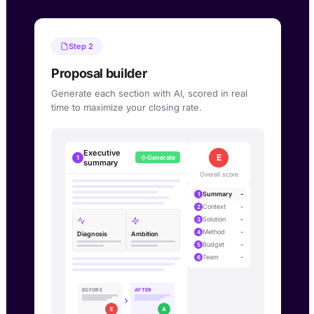
Step 2
Proposal builder
Generate each section with AI, scored in real
time to maximize your closing rate.
Executive
B
1
Generate
summary
Overall score
Cuevr interactive simulation
Summary
B
1
Context
A
2
Solution
A
3
Method
C
4
Diagnosis
Ambition
Budget
B
5
Team
-
6
BEFORE
AFTER
E
A