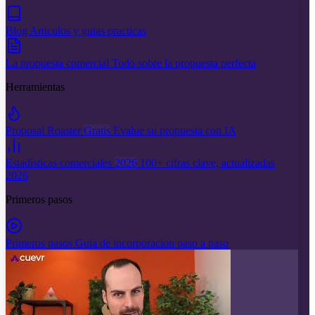
Blog
Articulos y guias practicas
La propuesta comercial
Todo sobre la propuesta perfecta
Herramientas
Proposal Roaster
Gratis
Evalue su propuesta con IA
Estadisticas comerciales
2026
100+ cifras clave, actualizadas
2026
Primeros pasos
Primeros pasos
Guia de incorporacion paso a paso