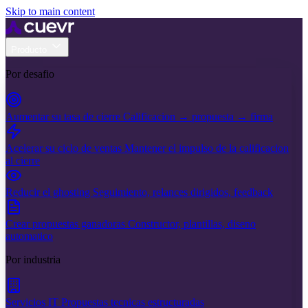
Skip to main content
Producto
Por desafio
Aumentar su tasa de cierre
Calificacion → propuesta → firma
Acelerar su ciclo de ventas
Mantener el impulso de la calificacion
al cierre
Reducir el ghosting
Seguimiento, relances dirigidos, feedback
Crear propuestas ganadoras
Constructor, plantillas, diseno
automatico
Por industria
Servicios IT
Propuestas tecnicas estructuradas