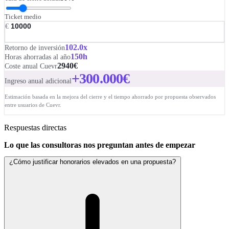
Ticket medio
€
102.0x
Retorno de inversión
150h
Horas ahorradas al año
2940€
Coste anual Cuevr
+
300.000
€
Ingreso anual adicional
Estimación basada en la mejora del cierre y el tiempo ahorrado por propuesta observados
entre usuarios de Cuevr.
Respuestas directas
Lo que las consultoras nos preguntan antes de empezar
¿Cómo justificar honorarios elevados en una propuesta?