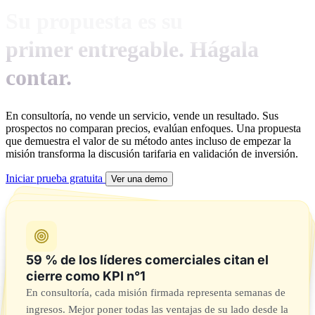
Su propuesta es su
primer entregable. Hágala
contar.
En consultoría, no vende un servicio, vende un resultado. Sus
prospectos no comparan precios, evalúan enfoques. Una propuesta
que demuestra el valor de su método antes incluso de empezar la
misión transforma la discusión tarifaria en validación de inversión.
Iniciar prueba gratuita
Ver una demo
30 % de las empresas no saben qué piensa
43 % de las empresas tienen dificultades
59 % de los líderes comerciales citan el
su prospecto después del envío
para crear sus propuestas
cierre como KPI n°1
En un ciclo de venta largo con múltiples decisores, las
objeciones no expresadas son las que hacen perder las
Una propuesta bien construida no solo describe lo que
En consultoría, cada misión firmada representa semanas de
hace, revela su visión y enfoque metodológico.
ingresos. Mejor poner todas las ventajas de su lado desde la
misiones.