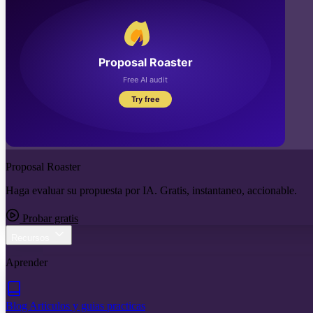
Proposal Roaster
Haga evaluar su propuesta por IA. Gratis, instantaneo, accionable.
Probar gratis
Recursos
Aprender
Blog
Articulos y guias practicas