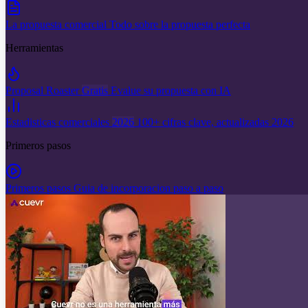
La propuesta comercial
Todo sobre la propuesta perfecta
Herramientas
Proposal Roaster
Gratis
Evalue su propuesta con IA
Estadisticas comerciales
2026
100+ cifras clave, actualizadas 2026
Primeros pasos
Primeros pasos
Guia de incorporacion paso a paso