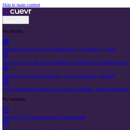
Skip to main content
Producto
Por desafio
Aumentar su tasa de cierre
Calificacion → propuesta → firma
Acelerar su ciclo de ventas
Mantener el impulso de la calificacion al c
Reducir el ghosting
Seguimiento, relances dirigidos, feedback
Crear propuestas ganadoras
Constructor, plantillas, diseno automatico
Por industria
Servicios IT
Propuestas tecnicas estructuradas