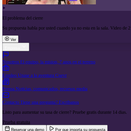
El problema del cierre
Su propuesta habla por usted cuando ya no esta en la sala. Video de 2
Ver
Empresa
Nosotros
El equipo, la mision, 7 anos en el terreno
Empleo
Unase a la aventura Cuevr
Prensa
Noticias, comunicados, recursos media
Contacto
Tiene una pregunta? Escribanos
Listo para aumentar su tasa de cierre? Pruebe gratis durante 14 dias.
Prueba gratuita
Reservar una demo
Por que importa su propuesta