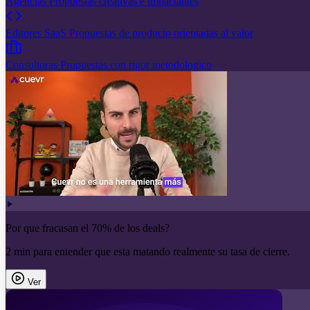
Agencias
Propuestas creativas e impactantes
Editores SaaS
Propuestas de producto orientadas al valor
Consultoras
Propuestas con rigor metodologico
Por que fracasan el 70% de los deals?
2 min para entender que esta matando realmente su tasa de cierre.
Ver