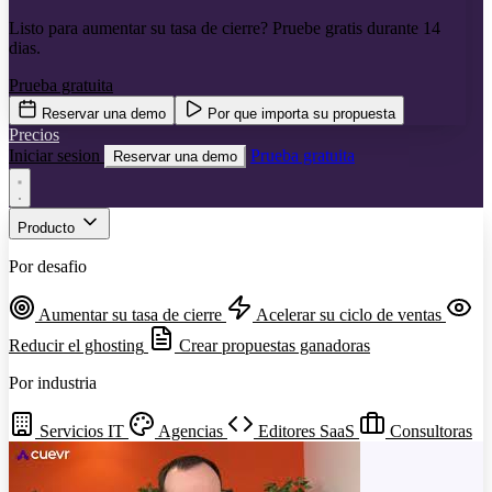
Listo para aumentar su tasa de cierre? Pruebe gratis durante 14
dias.
Prueba gratuita
Reservar una demo
Por que importa su propuesta
Precios
Iniciar sesion
Prueba gratuita
Reservar una demo
Producto
Por desafio
Aumentar su tasa de cierre
Acelerar su ciclo de ventas
Reducir el ghosting
Crear propuestas ganadoras
Por industria
Servicios IT
Agencias
Editores SaaS
Consultoras