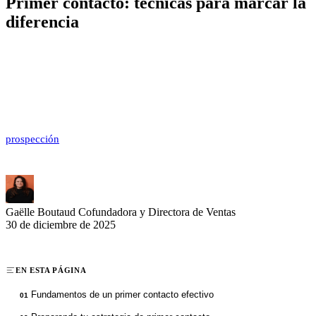
Primer contacto: técnicas para marcar la
diferencia
La primera impresión a menudo determina el futuro de tus relaciones
profesionales. Un primer contacto exitoso abre puertas, crea
oportunidades y sienta las bases para una colaboración fructífera.
Por el contrario, un enfoque torpe puede comprometer
definitivamente tus posibilidades y socavar sus esfuerzos de
prospección
. Descubre técnicas probadas y estrategias concretas
para transformar tus primeros contactos en relaciones duraderas.
Gaëlle Boutaud
Cofundadora y Directora de Ventas
30 de diciembre de 2025
EN ESTA PÁGINA
Fundamentos de un primer contacto efectivo
01