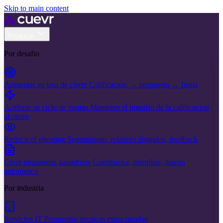
Skip to main content
Producto
Por desafio
Aumentar su tasa de cierre
Calificacion → propuesta → firma
Acelerar su ciclo de ventas
Mantener el impulso de la calificacion
al cierre
Reducir el ghosting
Seguimiento, relances dirigidos, feedback
Crear propuestas ganadoras
Constructor, plantillas, diseno
automatico
Por industria
Servicios IT
Propuestas tecnicas estructuradas