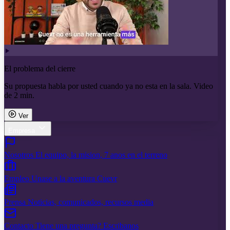
El problema del cierre
Su propuesta habla por usted cuando ya no esta en la sala. Video
de 2 min.
Ver
Empresa
Nosotros
El equipo, la mision, 7 anos en el terreno
Empleo
Unase a la aventura Cuevr
Prensa
Noticias, comunicados, recursos media
Contacto
Tiene una pregunta? Escribanos