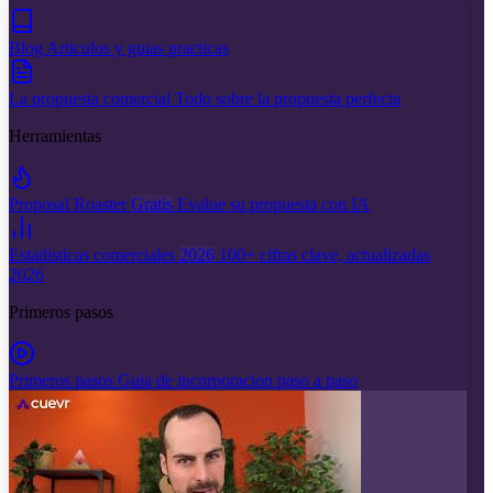
Blog
Articulos y guias practicas
La propuesta comercial
Todo sobre la propuesta perfecta
Herramientas
Proposal Roaster
Gratis
Evalue su propuesta con IA
Estadisticas comerciales
2026
100+ cifras clave, actualizadas
2026
Primeros pasos
Primeros pasos
Guia de incorporacion paso a paso