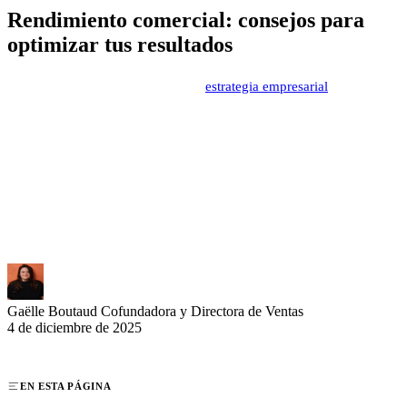
Rendimiento comercial: consejos para
optimizar tus resultados
Un pilar fundamental de cualquier
estrategia empresarial
ambiciosa,
el rendimiento comercial representa un desafío mayor para las
empresas en 2025. Ante una competencia intensificada y
compradores más exigentes, maximizar la eficiencia de tus equipos
comerciales se vuelve estratégico. Nuestra guía práctica te acompaña
en la optimización de tus resultados a través de métodos probados,
herramientas adaptadas y estrategias concretas para transformar tus
procesos de venta.
Gaëlle Boutaud
Cofundadora y Directora de Ventas
4 de diciembre de 2025
EN ESTA PÁGINA