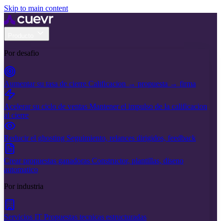
Skip to main content
Producto
Por desafio
Aumentar su tasa de cierre
Calificacion → propuesta → firma
Acelerar su ciclo de ventas
Mantener el impulso de la calificacion
al cierre
Reducir el ghosting
Seguimiento, relances dirigidos, feedback
Crear propuestas ganadoras
Constructor, plantillas, diseno
automatico
Por industria
Servicios IT
Propuestas tecnicas estructuradas