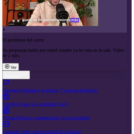
El problema del cierre
Su propuesta habla por usted cuando ya no esta en la sala. Video
de 2 min.
Ver
Empresa
Nosotros
El equipo, la mision, 7 anos en el terreno
Empleo
Unase a la aventura Cuevr
Prensa
Noticias, comunicados, recursos media
Contacto
Tiene una pregunta? Escribanos