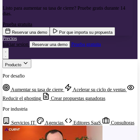
Listo para aumentar su tasa de cierre? Pruebe gratis durante 14
dias.
Prueba gratuita
Reservar una demo
Por que importa su propuesta
Precios
Iniciar sesion
Prueba gratuita
Reservar una demo
Producto
Por desafio
Aumentar su tasa de cierre
Acelerar su ciclo de ventas
Reducir el ghosting
Crear propuestas ganadoras
Por industria
Servicios IT
Agencias
Editores SaaS
Consultoras