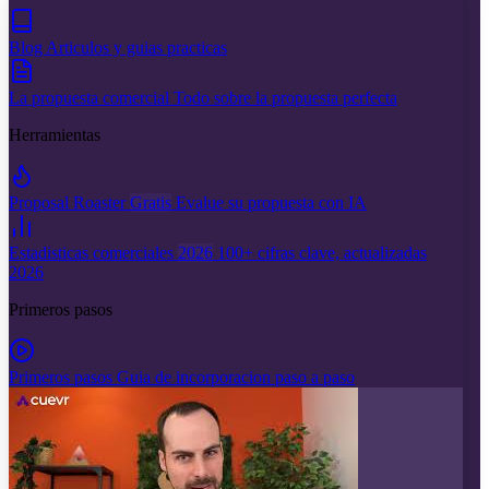
Blog
Articulos y guias practicas
La propuesta comercial
Todo sobre la propuesta perfecta
Herramientas
Proposal Roaster
Gratis
Evalue su propuesta con IA
Estadisticas comerciales
2026
100+ cifras clave, actualizadas
2026
Primeros pasos
Primeros pasos
Guia de incorporacion paso a paso