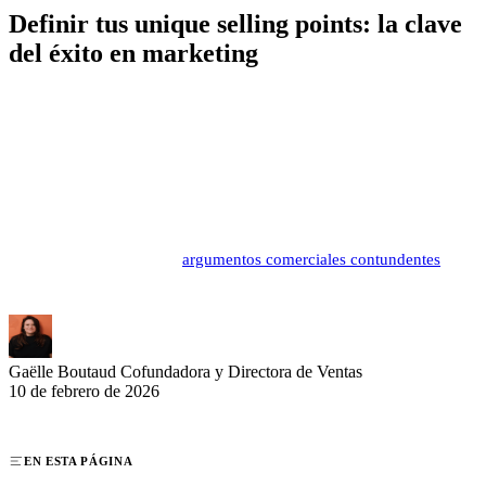
Definir tus unique selling points: la clave
del éxito en marketing
En un mercado competitivo, los unique selling points (USP)
representan los argumentos diferenciadores que dan a tu oferta una
ventaja decisiva. Esta propuesta de valor única transforma tus
fortalezas en palancas de conversión poderosas. Las marcas que
dominan sus USP captan más fácilmente la atención de su público
objetivo e incrementan significativamente sus ventas. Descubre
cómo crear y aprovechar
argumentos comerciales contundentes
que
realmente te distinguirán de tus competidores.
Gaëlle Boutaud
Cofundadora y Directora de Ventas
10 de febrero de 2026
EN ESTA PÁGINA