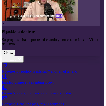
El problema del cierre
Su propuesta habla por usted cuando ya no esta en la sala. Video
de 2 min.
Ver
Empresa
Nosotros
El equipo, la mision, 7 anos en el terreno
Empleo
Unase a la aventura Cuevr
Prensa
Noticias, comunicados, recursos media
Contacto
Tiene una pregunta? Escribanos