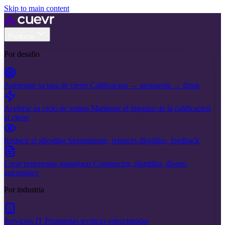
Skip to main content
Producto
Por desafio
Aumentar su tasa de cierre
Calificacion → propuesta → firma
Acelerar su ciclo de ventas
Mantener el impulso de la calificacion
al cierre
Reducir el ghosting
Seguimiento, relances dirigidos, feedback
Crear propuestas ganadoras
Constructor, plantillas, diseno
automatico
Por industria
Servicios IT
Propuestas tecnicas estructuradas