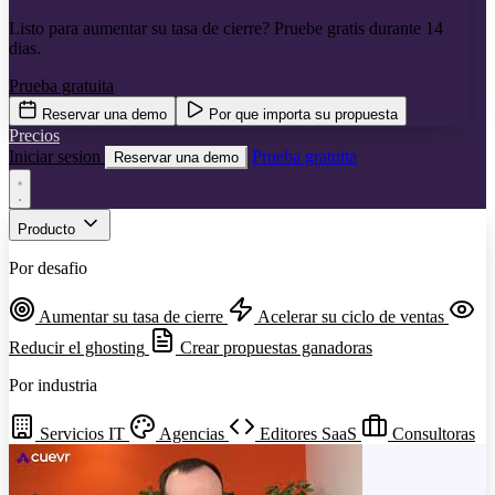
Listo para aumentar su tasa de cierre? Pruebe gratis durante 14
dias.
Prueba gratuita
Reservar una demo
Por que importa su propuesta
Precios
Iniciar sesion
Prueba gratuita
Reservar una demo
Producto
Por desafio
Aumentar su tasa de cierre
Acelerar su ciclo de ventas
Reducir el ghosting
Crear propuestas ganadoras
Por industria
Servicios IT
Agencias
Editores SaaS
Consultoras