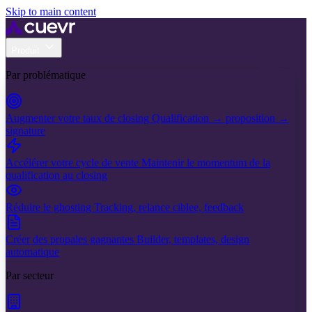
Skip to main content
Produit
Par problématique
Augmenter votre taux de closing
Qualification → proposition →
signature
Accélérer votre cycle de vente
Maintenir le momentum de la
qualification au closing
Réduire le ghosting
Tracking, relance ciblee, feedback
Créer des propales gagnantes
Builder, templates, design
automatique
Par secteur