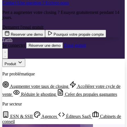
Contact
Une question ? Ecrivez-nous
Pret a augmenter votre closing ? Essayez gratuitement pendant 14
jours.
Demarrer l'essai gratuit
Reserver une demo
Pourquoi votre propale compte
Tarifs
Se connecter
Essai gratuit
Réserver une demo
Produit
Par problématique
Augmenter votre taux de closing
Accélérer votre cycle de
vente
Réduire le ghosting
Créer des propales gagnantes
Par secteur
ESN & SSII
Agences
Éditeurs SaaS
Cabinets de
conseil