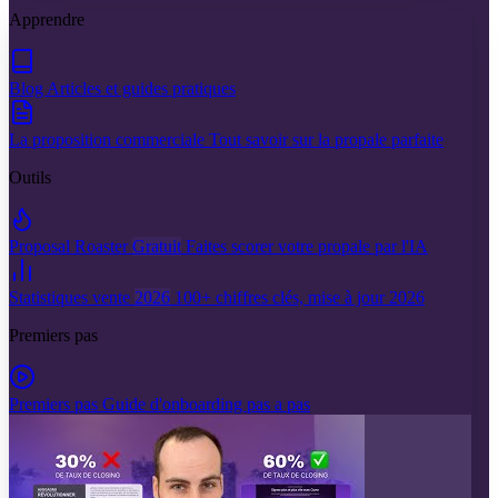
Apprendre
Blog
Articles et guides pratiques
La proposition commerciale
Tout savoir sur la propale parfaite
Outils
Proposal Roaster
Gratuit
Faites scorer votre propale par l'IA
Statistiques vente
2026
100+ chiffres clés, mise à jour 2026
Premiers pas
Premiers pas
Guide d'onboarding pas a pas