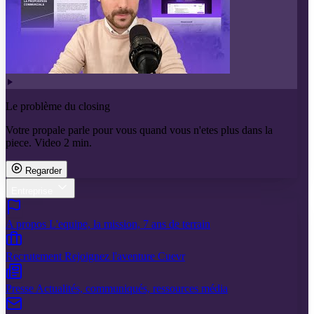
Le problème du closing
Votre propale parle pour vous quand vous n'etes plus dans la
piece. Video 2 min.
Regarder
Entreprise
A propos
L'equipe, la mission, 7 ans de terrain
Recrutement
Rejoignez l'aventure Cuevr
Presse
Actualités, communiqués, ressources média