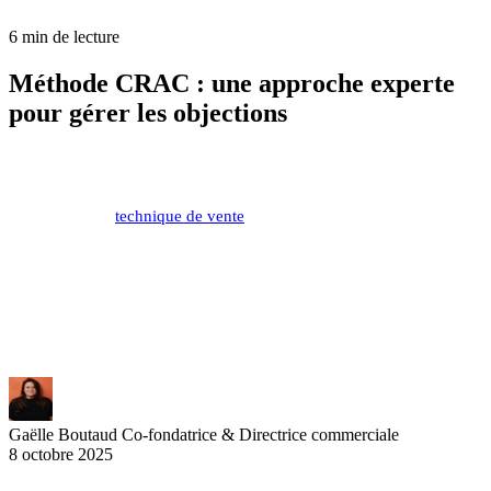
6 min de lecture
Méthode CRAC : une approche experte
pour gérer les objections
Face aux objections commerciales, la méthode CRAC offre un cadre
structuré et efficace pour transformer les réticences en opportunités
de vente. Cette
technique de vente
en quatre étapes - Creuser,
Reformuler, Argumenter, Contrôler - permet aux commerciaux de
traiter sereinement les objections tout en renforçant la relation client.
Découvrez comment maîtriser cette technique éprouvée pour
augmenter votre taux de conversion et développer votre confiance
en situation de vente.
Gaëlle Boutaud
Co-fondatrice & Directrice commerciale
8 octobre 2025