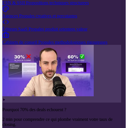
ESN & SSII
Propositions techniques structurees
Agences
Propales creatives et percutantes
Éditeurs SaaS
Propales produit orientees valeur
Cabinets de conseil
Propales methodologiques rigoureuses
Pourquoi 70% des deals echouent ?
2 min pour comprendre ce qui plombe vraiment votre taux de
closing.