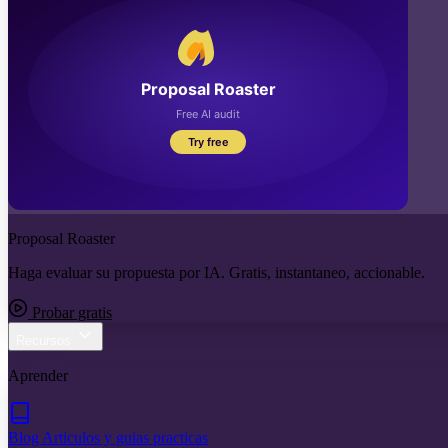
Proposal Roaster
Haga evaluar su propuesta por IA. Gratis, instantaneo, accionable.
Probar gratis
Recursos
Aprender
Blog
Articulos y guias practicas