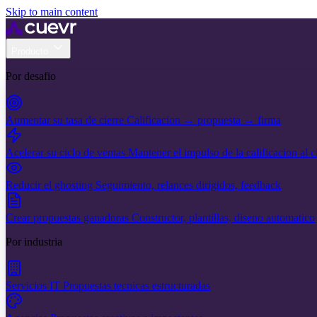
Skip to main content
Producto
Por desafio
Aumentar su tasa de cierre
Calificacion → propuesta → firma
Acelerar su ciclo de ventas
Mantener el impulso de la calificacion al c
Reducir el ghosting
Seguimiento, relances dirigidos, feedback
Crear propuestas ganadoras
Constructor, plantillas, diseno automatico
Por industria
Servicios IT
Propuestas tecnicas estructuradas