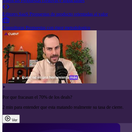
Agencias
Propuestas creativas e impactantes
Editores SaaS
Propuestas de producto orientadas al valor
Consultoras
Propuestas con rigor metodologico
Por que fracasan el 70% de los deals?
2 min para entender que esta matando realmente su tasa de cierre.
Ver