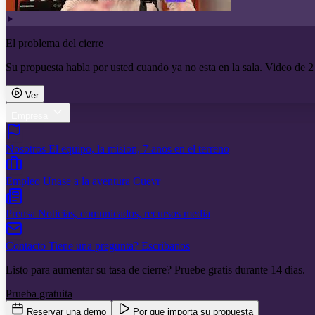
El problema del cierre
Su propuesta habla por usted cuando ya no esta en la sala. Video de 2
Ver
Empresa
Nosotros
El equipo, la mision, 7 anos en el terreno
Empleo
Unase a la aventura Cuevr
Prensa
Noticias, comunicados, recursos media
Contacto
Tiene una pregunta? Escribanos
Listo para aumentar su tasa de cierre? Pruebe gratis durante 14 dias.
Prueba gratuita
Reservar una demo
Por que importa su propuesta