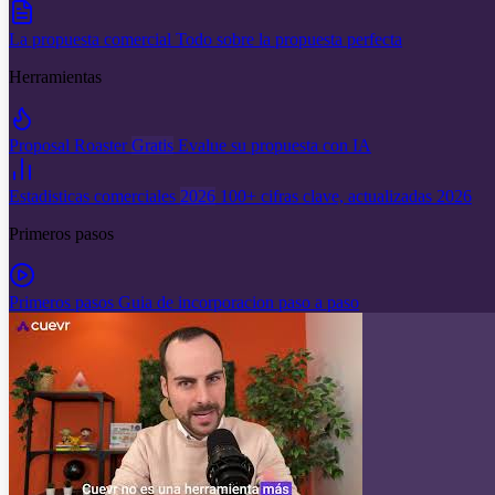
La propuesta comercial
Todo sobre la propuesta perfecta
Herramientas
Proposal Roaster
Gratis
Evalue su propuesta con IA
Estadisticas comerciales
2026
100+ cifras clave, actualizadas 2026
Primeros pasos
Primeros pasos
Guia de incorporacion paso a paso