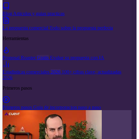
Blog
Articulos y guias practicas
La propuesta comercial
Todo sobre la propuesta perfecta
Herramientas
Proposal Roaster
Gratis
Evalue su propuesta con IA
Estadisticas comerciales
2026
100+ cifras clave, actualizadas
2026
Primeros pasos
Primeros pasos
Guia de incorporacion paso a paso