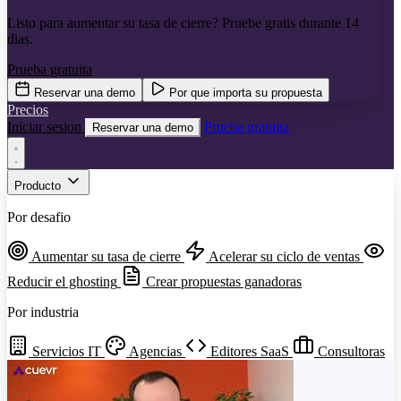
Listo para aumentar su tasa de cierre? Pruebe gratis durante 14
dias.
Prueba gratuita
Reservar una demo
Por que importa su propuesta
Precios
Iniciar sesion
Prueba gratuita
Reservar una demo
Producto
Por desafio
Aumentar su tasa de cierre
Acelerar su ciclo de ventas
Reducir el ghosting
Crear propuestas ganadoras
Por industria
Servicios IT
Agencias
Editores SaaS
Consultoras