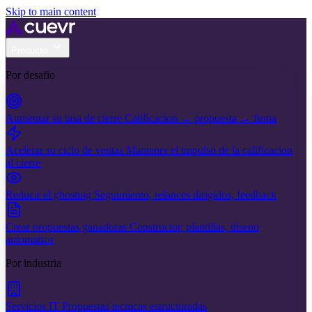
Skip to main content
Producto
Por desafio
Aumentar su tasa de cierre
Calificacion → propuesta → firma
Acelerar su ciclo de ventas
Mantener el impulso de la calificacion
al cierre
Reducir el ghosting
Seguimiento, relances dirigidos, feedback
Crear propuestas ganadoras
Constructor, plantillas, diseno
automatico
Por industria
Servicios IT
Propuestas tecnicas estructuradas