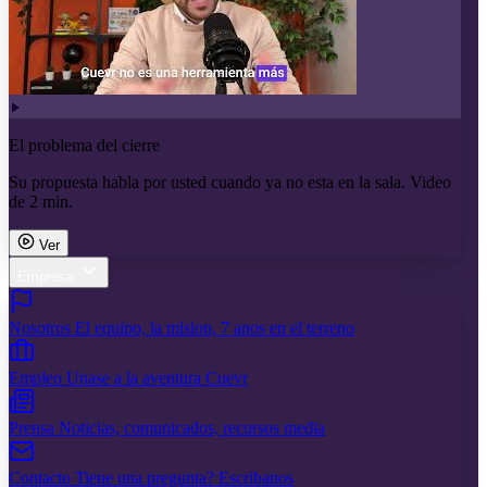
El problema del cierre
Su propuesta habla por usted cuando ya no esta en la sala. Video
de 2 min.
Ver
Empresa
Nosotros
El equipo, la mision, 7 anos en el terreno
Empleo
Unase a la aventura Cuevr
Prensa
Noticias, comunicados, recursos media
Contacto
Tiene una pregunta? Escribanos