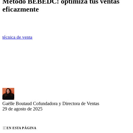
Método BEBEDC: optimiza tus ventas
eficazmente
El método BEBEDC representa un enfoque comercial poderoso
basado en la escucha activa, desarrollado por Carl Rogers. Esta
técnica de venta
estructurada permite a los comerciales calificar
rápidamente sus prospectos concentrándose en seis puntos
esenciales: Necesidades, Desafíos, Presupuesto, Cronograma,
Decisores y Competencia. Simple de implementar y adaptado a todas
las situaciones de venta B2B, te ayuda a optimizar tu proceso
comercial para maximizar tus posibilidades de cerrar negocios
rentables.
Gaëlle Boutaud
Cofundadora y Directora de Ventas
29 de agosto de 2025
EN ESTA PÁGINA