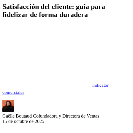
Satisfacción del cliente: guía para
fidelizar de forma duradera
La satisfacción del cliente representa más que nunca un motor de
crecimiento para las empresas B2B en 2025. Las organizaciones que
destacan en este ámbito registran tasas de fidelización superiores y
transforman a sus clientes en verdaderos embajadores. Frente a las
crecientes expectativas de los compradores profesionales y la
digitalización de los recorridos de compra, dominar las nuevas
prácticas de satisfacción del cliente se convierte en una ventaja
competitiva decisiva. Descubre las estrategias concretas para
optimizar tu rendimiento comercial a través este
indicator
comerciales
rediseñada.
Gaëlle Boutaud
Cofundadora y Directora de Ventas
15 de octubre de 2025