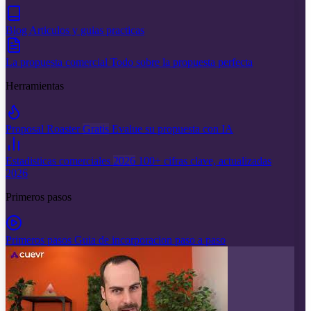
Blog
Articulos y guias practicas
La propuesta comercial
Todo sobre la propuesta perfecta
Herramientas
Proposal Roaster
Gratis
Evalue su propuesta con IA
Estadisticas comerciales
2026
100+ cifras clave, actualizadas
2026
Primeros pasos
Primeros pasos
Guia de incorporacion paso a paso