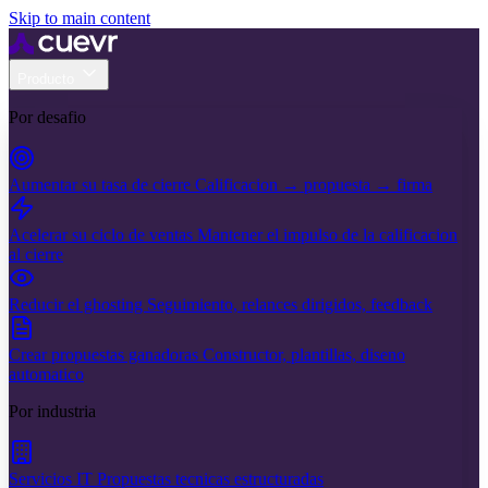
Skip to main content
Producto
Por desafio
Aumentar su tasa de cierre
Calificacion → propuesta → firma
Acelerar su ciclo de ventas
Mantener el impulso de la calificacion
al cierre
Reducir el ghosting
Seguimiento, relances dirigidos, feedback
Crear propuestas ganadoras
Constructor, plantillas, diseno
automatico
Por industria
Servicios IT
Propuestas tecnicas estructuradas