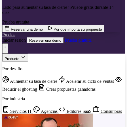
Listo para aumentar su tasa de cierre? Pruebe gratis durante 14
dias.
Prueba gratuita
Reservar una demo
Por que importa su propuesta
Precios
Iniciar sesion
Prueba gratuita
Reservar una demo
Producto
Por desafio
Aumentar su tasa de cierre
Acelerar su ciclo de ventas
Reducir el ghosting
Crear propuestas ganadoras
Por industria
Servicios IT
Agencias
Editores SaaS
Consultoras