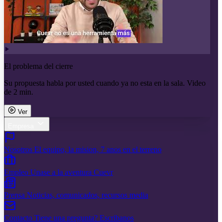
El problema del cierre
Su propuesta habla por usted cuando ya no esta en la sala. Video
de 2 min.
Ver
Empresa
Nosotros
El equipo, la mision, 7 anos en el terreno
Empleo
Unase a la aventura Cuevr
Prensa
Noticias, comunicados, recursos media
Contacto
Tiene una pregunta? Escribanos