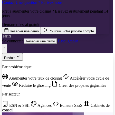
Contact
Une question ? Ecrivez-nous
Pret a augmenter votre closing ? Essayez gratuitement pendant 14
jours.
Demarrer l'essai gratuit
Reserver une demo
Pourquoi votre propale compte
Tarifs
Se connecter
Essai gratuit
Réserver une demo
Produit
Par problématique
Augmenter votre taux de closing
Accélérer votre cycle de
vente
Réduire le ghosting
Créer des propales gagnantes
Par secteur
ESN & SSII
Agences
Éditeurs SaaS
Cabinets de
conseil