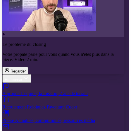
Le problème du closing
Votre propale parle pour vous quand vous n'etes plus dans la
piece. Video 2 min.
Regarder
Entreprise
A propos
L'equipe, la mission, 7 ans de terrain
Recrutement
Rejoignez l'aventure Cuevr
Presse
Actualités, communiqués, ressources média