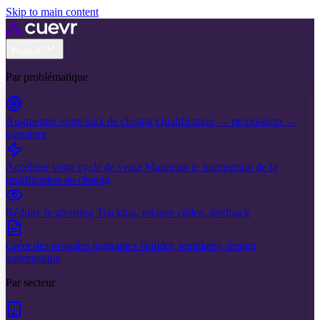
Skip to main content
Produit
Par problématique
Augmenter votre taux de closing
Qualification → proposition →
signature
Accélérer votre cycle de vente
Maintenir le momentum de la
qualification au closing
Réduire le ghosting
Tracking, relance ciblee, feedback
Créer des propales gagnantes
Builder, templates, design
automatique
Par secteur