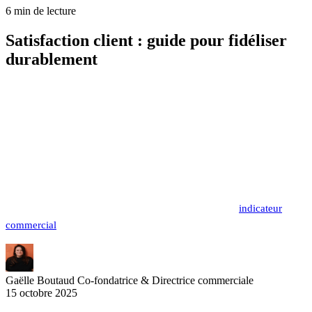
6 min de lecture
Satisfaction client : guide pour fidéliser
durablement
La satisfaction client représente plus que jamais un moteur de
croissance pour les entreprises B2B en 2025. Les organisations qui
excellent dans ce domaine enregistrent des taux de fidélisation
supérieurs et transforment leurs clients en véritables ambassadeurs.
Face aux attentes grandissantes des acheteurs professionnels et à la
digitalisation des parcours d'achat, maîtriser les nouvelles pratiques
de satisfaction client devient un avantage concurrentiel décisif.
Découvrez les stratégies concrètes pour optimiser cet
indicateur
commercial
à travers une satisfaction client repensée.
Gaëlle Boutaud
Co-fondatrice & Directrice commerciale
15 octobre 2025