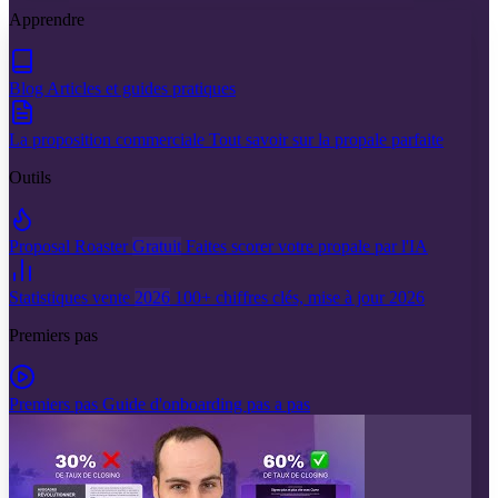
Apprendre
Blog
Articles et guides pratiques
La proposition commerciale
Tout savoir sur la propale parfaite
Outils
Proposal Roaster
Gratuit
Faites scorer votre propale par l'IA
Statistiques vente
2026
100+ chiffres clés, mise à jour 2026
Premiers pas
Premiers pas
Guide d'onboarding pas a pas