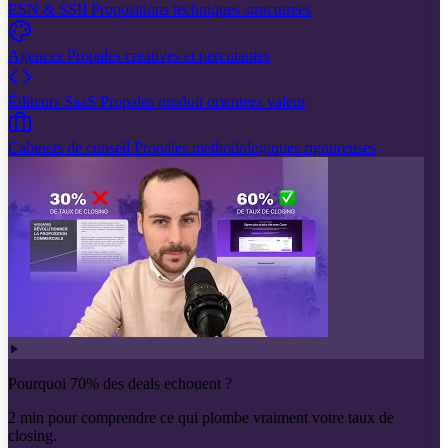
ESN & SSII
Propositions techniques structurees
Agences
Propales creatives et percutantes
Éditeurs SaaS
Propales produit orientees valeur
Cabinets de conseil
Propales methodologiques rigoureuses
Pourquoi 70% des deals echouent ?
2 min pour comprendre ce qui plombe vraiment votre taux de
closing.