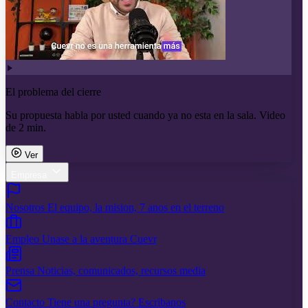
El problema del cierre
Su propuesta habla por usted cuando ya no esta en la sala. Video
de 2 min.
Ver
Empresa
Nosotros
El equipo, la mision, 7 anos en el terreno
Empleo
Unase a la aventura Cuevr
Prensa
Noticias, comunicados, recursos media
Contacto
Tiene una pregunta? Escribanos