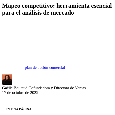
Mapeo competitivo: herramienta esencial
para el análisis de mercado
El mapeo competitivo transforma la complejidad del mercado en una
representación visual clara y accionable. Este enfoque estratégico
permite a los equipos comerciales visualizar rápidamente su
posicionamiento frente a los competidores. Para los profesionales
B2B, el mapeo competitivo se convierte en un activo fundamental en
la construcción de argumentarios de venta convincentes y la
identificación de oportunidades de mercado inexploradas que
integrar en su
plan de acción comercial
.
Gaëlle Boutaud
Cofundadora y Directora de Ventas
17 de octubre de 2025
EN ESTA PÁGINA