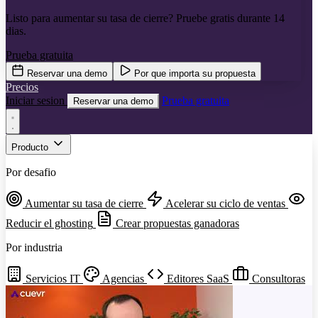
Listo para aumentar su tasa de cierre? Pruebe gratis durante 14
dias.
Prueba gratuita
Reservar una demo
Por que importa su propuesta
Precios
Iniciar sesion
Prueba gratuita
Reservar una demo
Producto
Por desafio
Aumentar su tasa de cierre
Acelerar su ciclo de ventas
Reducir el ghosting
Crear propuestas ganadoras
Por industria
Servicios IT
Agencias
Editores SaaS
Consultoras