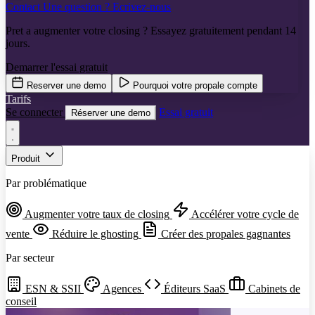
Contact
Une question ? Ecrivez-nous
Pret a augmenter votre closing ? Essayez gratuitement pendant 14
jours.
Demarrer l'essai gratuit
Reserver une demo
Pourquoi votre propale compte
Tarifs
Se connecter
Essai gratuit
Réserver une demo
Produit
Par problématique
Augmenter votre taux de closing
Accélérer votre cycle de
vente
Réduire le ghosting
Créer des propales gagnantes
Par secteur
ESN & SSII
Agences
Éditeurs SaaS
Cabinets de
conseil