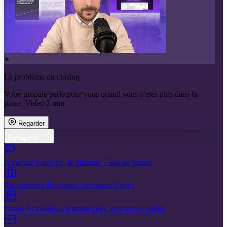
Le problème du closing
Votre propale parle pour vous quand vous n'etes plus dans la
piece. Video 2 min.
Regarder
Entreprise
A propos
L'equipe, la mission, 7 ans de terrain
Recrutement
Rejoignez l'aventure Cuevr
Presse
Actualités, communiqués, ressources média