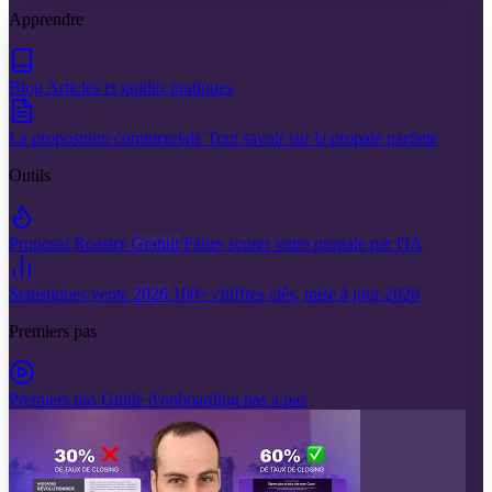
Apprendre
Blog
Articles et guides pratiques
La proposition commerciale
Tout savoir sur la propale parfaite
Outils
Proposal Roaster
Gratuit
Faites scorer votre propale par l'IA
Statistiques vente
2026
100+ chiffres clés, mise à jour 2026
Premiers pas
Premiers pas
Guide d'onboarding pas a pas