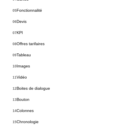
Fonctionnalité
05
Devis
06
KPI
07
Offres tarifaires
08
Tableau
09
Images
10
Vidéo
11
Boites de dialogue
12
Bouton
13
Colonnes
14
Chronologie
15