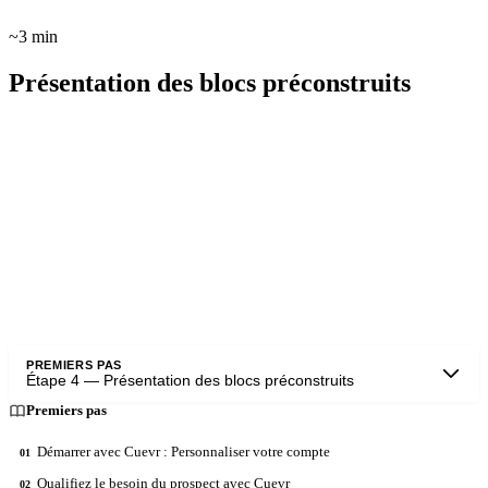
~3 min
Présentation des blocs préconstruits
Voici la bibliothèque des blocs avancés. Il s’agit de blocs qui ont été
construits par les experts Cuevr pour faciliter le travail de
construction des propositions commerciales. Pour rappel, vous
pouvez choisir les blocs dans votre espace de construction de
proposition en tapant “/” dans la rubrique sur laquelle vous
travaillez.
PREMIERS PAS
Étape
4
—
Présentation des blocs préconstruits
Premiers pas
Démarrer avec Cuevr : Personnaliser votre compte
01
Qualifiez le besoin du prospect avec Cuevr
02