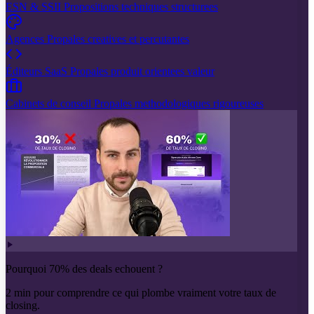
ESN & SSII
Propositions techniques structurees
Agences
Propales creatives et percutantes
Éditeurs SaaS
Propales produit orientees valeur
Cabinets de conseil
Propales methodologiques rigoureuses
Pourquoi 70% des deals echouent ?
2 min pour comprendre ce qui plombe vraiment votre taux de
closing.