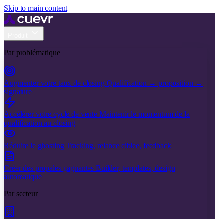
Skip to main content
Produit
Par problématique
Augmenter votre taux de closing
Qualification → proposition →
signature
Accélérer votre cycle de vente
Maintenir le momentum de la
qualification au closing
Réduire le ghosting
Tracking, relance ciblee, feedback
Créer des propales gagnantes
Builder, templates, design
automatique
Par secteur