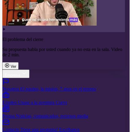
El problema del cierre
Su propuesta habla por usted cuando ya no esta en la sala. Video
de 2 min.
Ver
Empresa
Nosotros
El equipo, la mision, 7 anos en el terreno
Empleo
Unase a la aventura Cuevr
Prensa
Noticias, comunicados, recursos media
Contacto
Tiene una pregunta? Escribanos