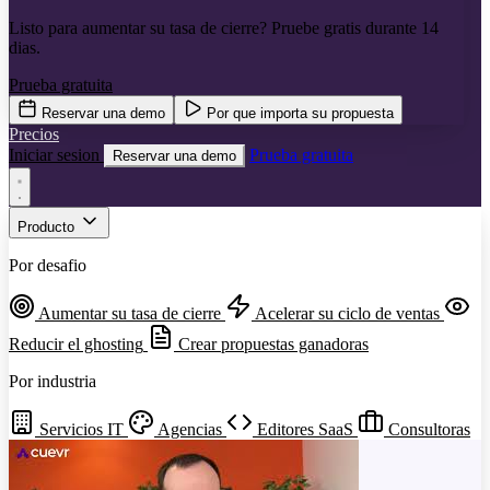
Listo para aumentar su tasa de cierre? Pruebe gratis durante 14
dias.
Prueba gratuita
Reservar una demo
Por que importa su propuesta
Precios
Iniciar sesion
Prueba gratuita
Reservar una demo
Producto
Por desafio
Aumentar su tasa de cierre
Acelerar su ciclo de ventas
Reducir el ghosting
Crear propuestas ganadoras
Por industria
Servicios IT
Agencias
Editores SaaS
Consultoras