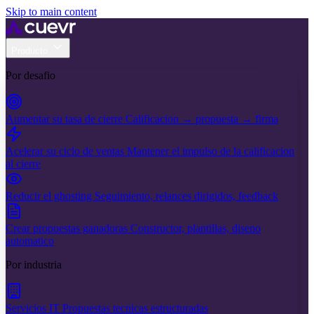
Skip to main content
Producto
Por desafio
Aumentar su tasa de cierre
Calificacion → propuesta → firma
Acelerar su ciclo de ventas
Mantener el impulso de la calificacion
al cierre
Reducir el ghosting
Seguimiento, relances dirigidos, feedback
Crear propuestas ganadoras
Constructor, plantillas, diseno
automatico
Por industria
Servicios IT
Propuestas tecnicas estructuradas