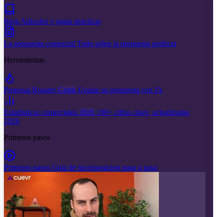
Blog
Articulos y guias practicas
La propuesta comercial
Todo sobre la propuesta perfecta
Herramientas
Proposal Roaster
Gratis
Evalue su propuesta con IA
Estadisticas comerciales
2026
100+ cifras clave, actualizadas
2026
Primeros pasos
Primeros pasos
Guia de incorporacion paso a paso