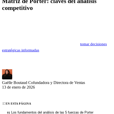
Matriz de Porter: claves del análisis
competitivo
La matriz de Porter representa una herramienta estratégica esencial
para comprender y dominar tu entorno competitivo. Desarrollada por
Michael Porter en 1979, este enfoque metódico analiza cinco fuerzas
fundamentales que determinan la competitividad de un mercado. Los
comerciales y directivos utilizan esta matriz para
tomar decisiones
estratégicas informadas
e identificar oportunidades de desarrollo.
Descubre cómo aprovechar esta poderosa herramienta para
fortalecer tu posición en el mercado.
Gaëlle Boutaud
Cofundadora y Directora de Ventas
13 de enero de 2026
EN ESTA PÁGINA
Los fundamentos del análisis de las 5 fuerzas de Porter
01