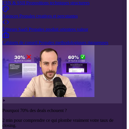
ESN & SSII
Propositions techniques structurees
Agences
Propales creatives et percutantes
Éditeurs SaaS
Propales produit orientees valeur
Cabinets de conseil
Propales methodologiques rigoureuses
Pourquoi 70% des deals echouent ?
2 min pour comprendre ce qui plombe vraiment votre taux de
closing.