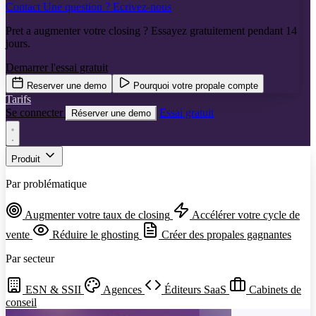
Contact
Une question ? Ecrivez-nous
Pret a augmenter votre closing ? Essayez gratuitement pendant 14
jours.
Demarrer l'essai gratuit
Reserver une demo
Pourquoi votre propale compte
Tarifs
Se connecter
Essai gratuit
Réserver une demo
Produit
Par problématique
Augmenter votre taux de closing
Accélérer votre cycle de
vente
Réduire le ghosting
Créer des propales gagnantes
Par secteur
ESN & SSII
Agences
Éditeurs SaaS
Cabinets de
conseil