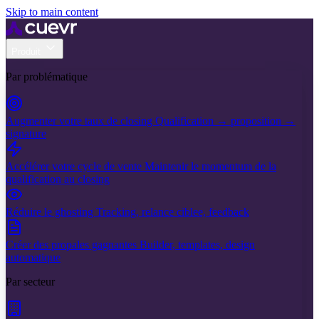
Skip to main content
Produit
Par problématique
Augmenter votre taux de closing
Qualification → proposition →
signature
Accélérer votre cycle de vente
Maintenir le momentum de la
qualification au closing
Réduire le ghosting
Tracking, relance ciblee, feedback
Créer des propales gagnantes
Builder, templates, design
automatique
Par secteur