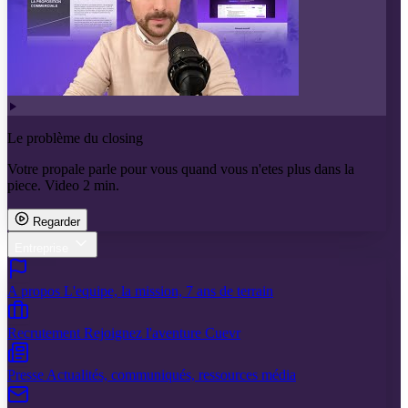
Le problème du closing
Votre propale parle pour vous quand vous n'etes plus dans la
piece. Video 2 min.
Regarder
Entreprise
A propos
L'equipe, la mission, 7 ans de terrain
Recrutement
Rejoignez l'aventure Cuevr
Presse
Actualités, communiqués, ressources média