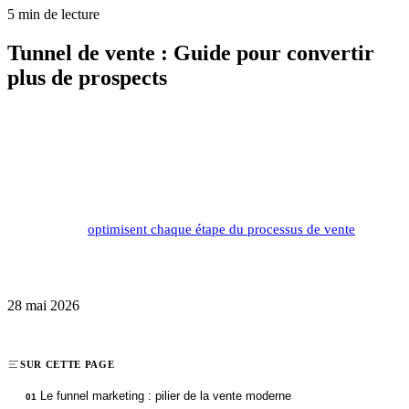
5 min de lecture
Tunnel de vente : Guide pour convertir
plus de prospects
La maîtrise des tunnels de vente représente un atout majeur pour les
équipes commerciales en 2025. Les entreprises qui excellent dans la
conversion client ont compris que le parcours d'achat moderne exige
une approche structurée et méthodique. Découvrez les stratégies qui
transforment les prospects en clients fidèles, maximisent les taux de
conversion et
optimisent chaque étape du processus de vente
. Ce
guide pratique vous accompagne dans la création d'un tunnel de
vente performant adapté aux enjeux actuels.
28 mai 2026
SUR CETTE PAGE
Le funnel marketing : pilier de la vente moderne
01