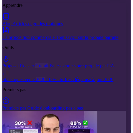
Apprendre
Blog
Articles et guides pratiques
La proposition commerciale
Tout savoir sur la propale parfaite
Outils
Proposal Roaster
Gratuit
Faites scorer votre propale par l'IA
Statistiques vente
2026
100+ chiffres clés, mise à jour 2026
Premiers pas
Premiers pas
Guide d'onboarding pas a pas