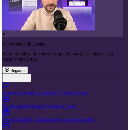
Le problème du closing
Votre propale parle pour vous quand vous n'etes plus dans la
piece. Video 2 min.
Regarder
Entreprise
A propos
L'equipe, la mission, 7 ans de terrain
Recrutement
Rejoignez l'aventure Cuevr
Presse
Actualités, communiqués, ressources média