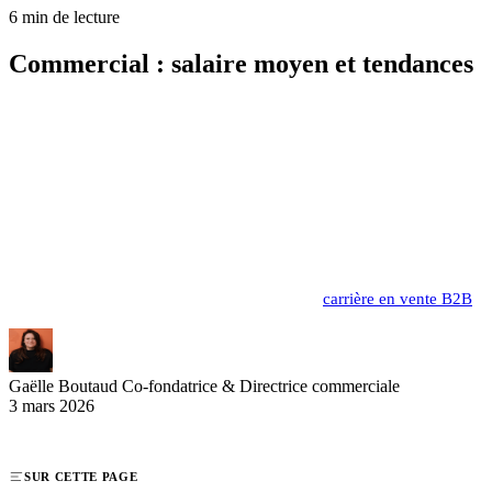
6 min de lecture
Commercial : salaire moyen et tendances
Le métier de commercial connaît une forte valorisation depuis
quelques années, avec des rémunérations qui reflètent son
importance stratégique. Les salaires moyens s'échelonnent de 40
000€ à 55 000€ bruts annuels, incluant une part variable de 25% à
30%. Les commerciaux juniors démarrent désormais au-delà de 35
000€, tandis que les profils expérimentés peuvent atteindre 90 000€
dans certains secteurs. Découvrez les réalités du marché et les
perspectives d'évolution pour optimiser votre
carrière en vente B2B
.
Gaëlle Boutaud
Co-fondatrice & Directrice commerciale
3 mars 2026
SUR CETTE PAGE