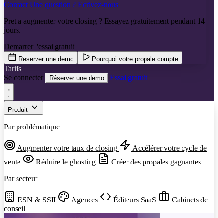
Contact
Une question ? Ecrivez-nous
Pret a augmenter votre closing ? Essayez gratuitement pendant 14
jours.
Demarrer l'essai gratuit
Reserver une demo
Pourquoi votre propale compte
Tarifs
Se connecter
Essai gratuit
Réserver une demo
Produit
Par problématique
Augmenter votre taux de closing
Accélérer votre cycle de
vente
Réduire le ghosting
Créer des propales gagnantes
Par secteur
ESN & SSII
Agences
Éditeurs SaaS
Cabinets de
conseil