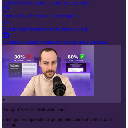
ESN & SSII
Propositions techniques structurees
Agences
Propales creatives et percutantes
Éditeurs SaaS
Propales produit orientees valeur
Cabinets de conseil
Propales methodologiques rigoureuses
Pourquoi 70% des deals echouent ?
2 min pour comprendre ce qui plombe vraiment votre taux de
closing.