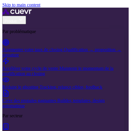
Skip to main content
Produit
Par problématique
Augmenter votre taux de closing
Qualification → proposition →
signature
Accélérer votre cycle de vente
Maintenir le momentum de la
qualification au closing
Réduire le ghosting
Tracking, relance ciblee, feedback
Créer des propales gagnantes
Builder, templates, design
automatique
Par secteur