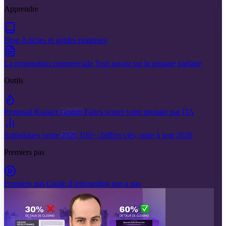
Apprendre
Blog
Articles et guides pratiques
La proposition commerciale
Tout savoir sur la propale parfaite
Outils
Proposal Roaster
Gratuit
Faites scorer votre propale par l'IA
Statistiques vente
2026
100+ chiffres clés, mise à jour 2026
Premiers pas
Premiers pas
Guide d'onboarding pas a pas