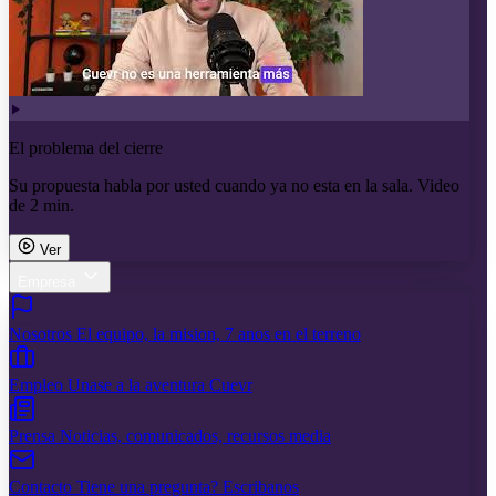
El problema del cierre
Su propuesta habla por usted cuando ya no esta en la sala. Video
de 2 min.
Ver
Empresa
Nosotros
El equipo, la mision, 7 anos en el terreno
Empleo
Unase a la aventura Cuevr
Prensa
Noticias, comunicados, recursos media
Contacto
Tiene una pregunta? Escribanos