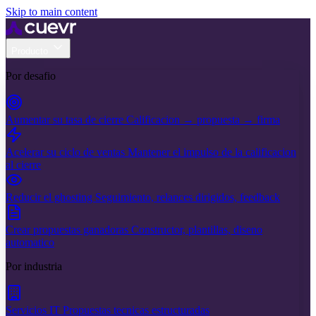
Skip to main content
Producto
Por desafio
Aumentar su tasa de cierre
Calificacion → propuesta → firma
Acelerar su ciclo de ventas
Mantener el impulso de la calificacion
al cierre
Reducir el ghosting
Seguimiento, relances dirigidos, feedback
Crear propuestas ganadoras
Constructor, plantillas, diseno
automatico
Por industria
Servicios IT
Propuestas tecnicas estructuradas