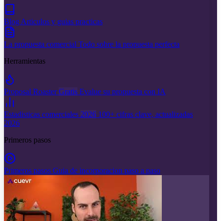
Blog
Articulos y guias practicas
La propuesta comercial
Todo sobre la propuesta perfecta
Herramientas
Proposal Roaster
Gratis
Evalue su propuesta con IA
Estadisticas comerciales
2026
100+ cifras clave, actualizadas
2026
Primeros pasos
Primeros pasos
Guia de incorporacion paso a paso