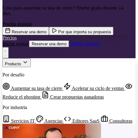
Listo para aumentar su tasa de cierre? Pruebe gratis durante 14
dias.
Prueba gratuita
Reservar una demo
Por que importa su propuesta
Precios
Iniciar sesion
Prueba gratuita
Reservar una demo
Producto
Por desafio
Aumentar su tasa de cierre
Acelerar su ciclo de ventas
Reducir el ghosting
Crear propuestas ganadoras
Por industria
Servicios IT
Agencias
Editores SaaS
Consultoras