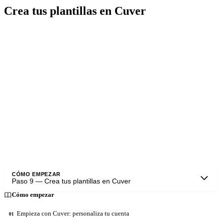
Crea tus plantillas en Cuver
Algunas secciones contienen la misma información o están
estructuradas de la misma manera en todas (o al menos en la
mayoría) de tus propuestas comerciales. Por ejemplo: Para estas
partes, te recomendamos crear plantillas para agilizar la construcción
de tus propuestas, teniendo modelos listos para ser personalizados.
Ya existen plantillas en Cuevr para ayudarte. Para crear tus plantillas,
puedes duplicar estas plantillas y modificarlas, o crear tu plantilla
desde cero. Para acceder al espacio de plantillas, haz clic en el icono
"Modelo" (Plantilla) en la barra lateral izquierda.
CÓMO EMPEZAR
Paso
9
—
Crea tus plantillas en Cuver
Cómo empezar
Empieza con Cuver: personaliza tu cuenta
01